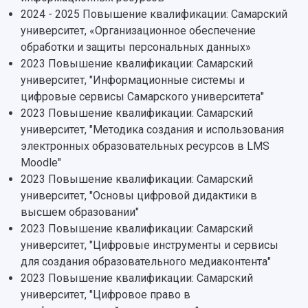
Просветительский проект "Одержимы наукой
2024 - 2025 Повышение квалификации: Самарский
Институты и факультеты
исследовательской деятельностью
Тестирование иностранных граждан на
университет, «Организационное обеспечение
Кафедры
Материальная база
знание русского языка, истории России и
обработки и защиты персональных данных»
Научные подразделения
Подразделения научного обслуживания
основ законодательства РФ
2023 Повышение квалификации: Самарский
Отделы и службы
Организационные документы
университет, "Информационные системы и
Общественные организации
Платные образовательные услуги
Результаты научно-исследовательской
цифровые сервисы Самарского университета"
Институт искусственного интеллекта
Скидки на обучение
деятельности
2023 Повышение квалификации: Самарский
Инжиниринговый центр
Научно-технические разработки
Подготовительные курсы
университет, "Методика создания и использования
Аграрный карбоновый полигон
Конкурсы научных проектов и грантов
электронных образовательных ресурсов в LMS
Архив
Областной конкурс "Молодой учёный"
Библиотека
Moodle"
Фирменный стиль
Отчеты о научно-исследовательской
2023 Повышение квалификации: Самарский
Видеолекции
деятельности
университет, "Основы цифровой дидактики в
Устойчивое развитие
Журналы Самарского университета
высшем образовании"
Противодействие COVID-19
Научные конференции
2023 Повышение квалификации: Самарский
Кампус
Патенты
университет, "Цифровые инструменты и сервисы
3D-тур по университету
Публикации и издания
для создания образовательного медиаконтента"
Музеи
Отчеты о проведенных конференциях
2023 Повышение квалификации: Самарский
Учебный аэродром
университет, "Цифровое право в
Центр истории авиационных двигателей