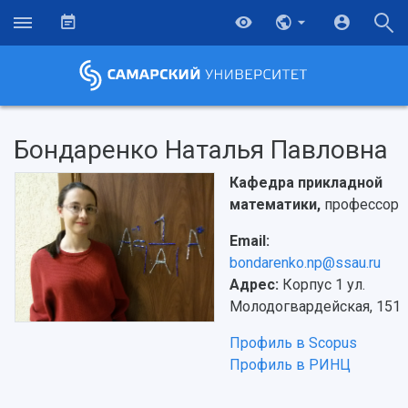
Бондаренко Наталья Павловна
Кафедра прикладной
математики,
профессор
Email:
bondarenko.np@ssau.ru
Адрес:
Корпус 1 ул.
Молодогвардейская, 151
Профиль в Scopus
Профиль в РИНЦ