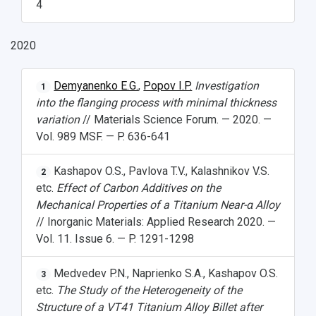
4
2020
Demyanenko E.G.
,
Popov I.P.
Investigation
1
into the flanging process with minimal thickness
variation
// Materials Science Forum. — 2020. —
Vol. 989 MSF. — P. 636-641
НАЗАД
Kashapov O.S., Pavlova T.V., Kalashnikov V.S.
2
Об университете
Новости
Образование
Научно-исследовательская деятельность
etc.
Effect of Carbon Additives on the
История
Главные новости
Почему я выбираю Самарский университет?
Основные научные направления
Mechanical Properties of a Titanium Near-α Alloy
Ключевые факты
Бортжурнал
Абитуриенту
Научные школы и ведущие научные коллектив
// Inorganic Materials: Applied Research 2020. —
Рейтинги
Объявления
Бакалавриат и специалитет
Диссертационные советы
Vol. 11. Issue 6. — P. 1291-1298
События
Магистратура
Подготовка научных кадров
Руководство
Аспирантура
Конкурс на замещение должностей научных
Medvedev P.N., Naprienko S.A., Kashapov O.S.
3
СМИ об университете
Наблюдательный совет
Формы обучения
работников
etc.
The Study of the Heterogeneity of the
Попечительский совет
Учебные планы
Научно-технический совет
Structure of a VT41 Titanium Alloy Billet after
Пресс-центр
Ученый совет