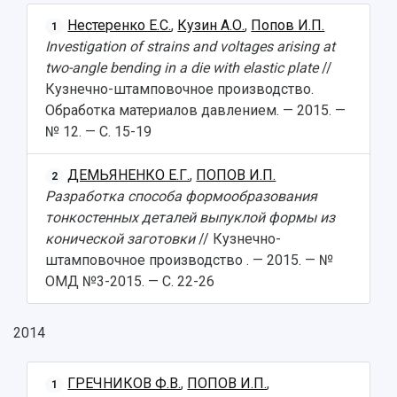
Нестеренко Е.С.
,
Кузин А.О.
,
Попов И.П.
1
Investigation of strains and voltages arising at
two-angle bending in a die with elastic plate
//
Кузнечно-штамповочное производство.
Обработка материалов давлением. — 2015. —
№ 12. — С. 15-19
ДЕМЬЯНЕНКО Е.Г.
,
ПОПОВ И.П.
2
Разработка способа формообразования
тонкостенных деталей выпуклой формы из
конической заготовки
// Кузнечно-
штамповочное производство . — 2015. — №
ОМД №3-2015. — С. 22-26
2014
ГРЕЧНИКОВ Ф.В.
,
ПОПОВ И.П.
,
1