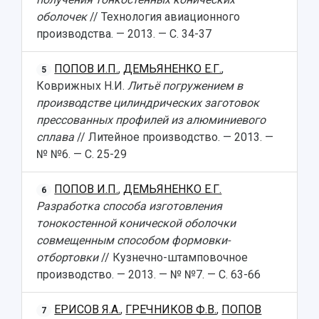
оболочек
// Технология авиационного
производства. — 2013. — С. 34-37
ПОПОВ И.П.
,
ДЕМЬЯНЕНКО Е.Г.
,
5
Коврижных Н.И.
Литьё погружением в
производстве цилиндрических заготовок
прессованных профилей из алюминиевого
сплава
// Литейное производство. — 2013. —
№ №6. — С. 25-29
ПОПОВ И.П.
,
ДЕМЬЯНЕНКО Е.Г.
6
Разработка способа изготовления
тонокостенной конической оболочки
совмещенным способом формовки-
отбортовки
// Кузнечно-штамповочное
производство. — 2013. — № №7. — С. 63-66
ЕРИСОВ Я.А.
,
ГРЕЧНИКОВ Ф.В.
,
ПОПОВ
7