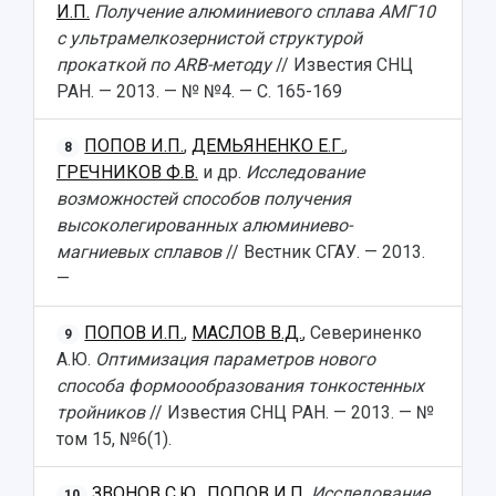
И.П.
Получение алюминиевого сплава АМГ10
с ультрамелкозернистой структурой
прокаткой по АRB-методу
// Известия СНЦ
РАН. — 2013. — № №4. — С. 165-169
ПОПОВ И.П.
,
ДЕМЬЯНЕНКО Е.Г.
,
8
ГРЕЧНИКОВ Ф.В.
и др.
Исследование
возможностей способов получения
высоколегированных алюминиево-
магниевых сплавов
// Вестник СГАУ. — 2013.
—
ПОПОВ И.П.
,
МАСЛОВ В.Д.
, Севериненко
9
А.Ю.
Оптимизация параметров нового
способа формоообразования тонкостенных
тройников
// Известия СНЦ РАН. — 2013. — №
том 15, №6(1).
ЗВОНОВ С.Ю.
,
ПОПОВ И.П.
Исследование
10