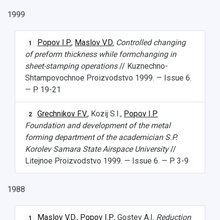
1999
Popov I.P.
,
Maslov V.D.
Controlled changing
1
of preform thickness while formchanging in
sheet-stamping operations
// Kuznechno-
Shtampovochnoe Proizvodstvo 1999. — Issue 6.
— P. 19-21
Grechnikov F.V.
, Kozij S.I.,
Popov I.P.
2
Foundation and development of the metal
forming department of the academician S.P.
Korolev Samara State Airspace University
//
Litejnoe Proizvodstvo 1999. — Issue 6. — P. 3-9
1988
Maslov V.D.
,
Popov I.P.
, Gostev A.I.
Reduction
1