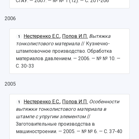
СГАУ. — 2007. — № № 1 (12). — С. 201-206
2006
Нестеренко Е.С.
,
Попов И.П.
Вытяжка
1
тонколистового материала
// Кузнечно-
штамповочное производство. Обработка
материалов давлением. — 2006. — № № 10. —
С. 30-33
2005
Нестеренко Е.С.
,
Попов И.П.
Особенности
1
вытяжки тонколистового материала в
штампе с упругим элементом
//
Заготовительные производства в
машиностроении. — 2005. — № № 6. — С. 37-40