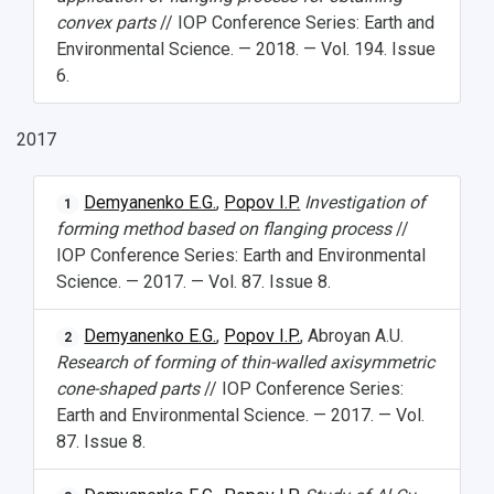
convex parts
// IOP Conference Series: Earth and
Environmental Science. — 2018. — Vol. 194. Issue
6.
2017
Demyanenko E.G.
,
Popov I.P.
Investigation of
1
forming method based on flanging process
//
IOP Conference Series: Earth and Environmental
Science. — 2017. — Vol. 87. Issue 8.
Demyanenko E.G.
,
Popov I.P.
, Abroyan A.U.
2
Research of forming of thin-walled axisymmetric
cone-shaped parts
// IOP Conference Series:
Earth and Environmental Science. — 2017. — Vol.
87. Issue 8.