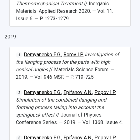
Дополнительное образование
Thermomechanical Treatment
// Inorganic
Научные проекты и темы
Газета "Полет"
Ректорат
Materials: Applied Research 2020. — Vol. 11.
Институты и факультеты
Газета "Самарский университет"
Issue 6. — P. 1273-1279
Кадровый резерв
Аспирантура и докторантура
Мы в соцсетях
Образовательные программы
Персоналии
Справочные материалы
2019
Мультимедиа
Профессорско-преподавательский состав
Сотрудники и преподаватели
Научная инфраструктура
Расписание занятий
Заслуженные деятели
Подкасты
Demyanenko E.G.
,
Rorov I.P.
Investigation of
1
Научно-исследовательские подразделения
Структура университета
Стипендии
the flanging process for the parts with high
Структурная схема управления научно-
Просветительский проект "Одержимы наукой
conical angles
// Materials Science Forum. —
Институты и факультеты
исследовательской деятельностью
Тестирование иностранных граждан на
2019. — Vol. 946 MSF. — P. 719-725
Кафедры
Материальная база
знание русского языка, истории России и
Научные подразделения
Подразделения научного обслуживания
основ законодательства РФ
Demyanenko E.G.
,
Epifanov A.N.
,
Popov I.P.
Отделы и службы
Организационные документы
2
Simulation of the combined flanging and
Общественные организации
Платные образовательные услуги
Результаты научно-исследовательской
forming process taking into account the
Институт искусственного интеллекта
Скидки на обучение
деятельности
springback effect
// Journal of Physics:
Инжиниринговый центр
Научно-технические разработки
Conference Series. — 2019. — Vol. 1368. Issue 4.
Подготовительные курсы
Аграрный карбоновый полигон
Конкурсы научных проектов и грантов
Архив
Областной конкурс "Молодой учёный"
Библиотека
Demyanenko E.G.
,
Epifanov A.N.
,
Popov I.P.
3