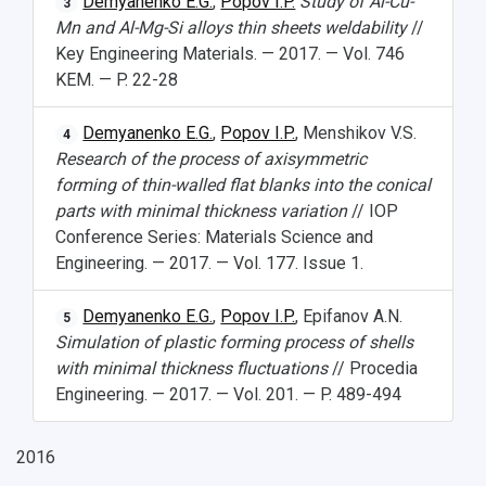
Demyanenko E.G.
,
Popov I.P.
Study of Al-Cu-
3
Mn and Al-Mg-Si alloys thin sheets weldability
//
Key Engineering Materials. — 2017. — Vol. 746
KEM. — P. 22-28
Demyanenko E.G.
,
Popov I.P.
, Menshikov V.S.
4
Research of the process of axisymmetric
forming of thin-walled flat blanks into the conical
parts with minimal thickness variation
// IOP
Conference Series: Materials Science and
Engineering. — 2017. — Vol. 177. Issue 1.
Demyanenko E.G.
,
Popov I.P.
, Epifanov A.N.
5
Simulation of plastic forming process of shells
with minimal thickness fluctuations
// Procedia
Engineering. — 2017. — Vol. 201. — P. 489-494
2016