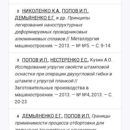
НИКОЛЕНКО К.А.
,
ПОПОВ И.П.
,
2
ДЕМЬЯНЕНКО Е.Г.
и др.
Принципы
легирования наноструктурных
деформируемых проводниковых
алюминиевых сплавов
// Металлургия
машиностроения. — 2013. — № №5. — С. 9-14
ПОПОВ И.П.
,
НЕСТЕРЕНКО Е.С.
, Кузин А.О.
3
Исследование упругих свойств штамповой
оснастки при операции двухугловой гибки в
штампе с упругой планкой
//
Заготовительные производства в
машиностроении. — 2013. — № №4, 2013. — С.
20-23
ДЕМЬЯНЕНКО Е.Г.
,
ПОПОВ И.П.
Границы
4
применимости процесса отбортовки для
получения тонкостенных конических