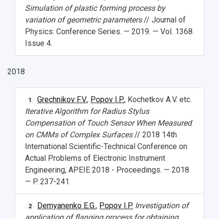
Фирменный стиль
Отчеты о научно-исследовательской
Simulation of plastic forming process by
Видеолекции
деятельности
variation of geometric parameters
// Journal of
Устойчивое развитие
Журналы Самарского университета
Physics: Conference Series. — 2019. — Vol. 1368.
Противодействие COVID-19
Научные конференции
Issue 4.
Кампус
Патенты
3D-тур по университету
Публикации и издания
2018
Музеи
Отчеты о проведенных конференциях
Учебный аэродром
Центр истории авиационных двигателей
Grechnikov F.V.
,
Popov I.P.
, Kochetkov A.V. etc.
1
Ботанический сад
Iterative Algorithm for Radius Stylus
Умный дом бабочек
Compensation of Touch Sensor When Measured
Международный межвузовский кампус
on CMMs of Complex Surfaces
// 2018 14th
International Scientific-Technical Conference on
Сведения об образовательной организации
Actual Problems of Electronic Instrument
Engineering, APEIE 2018 - Proceedings. — 2018.
Официальные документы
— P. 237-241
Demyanenko E.G.
,
Popov I.P.
Investigation of
2
application of flanging process for obtaining