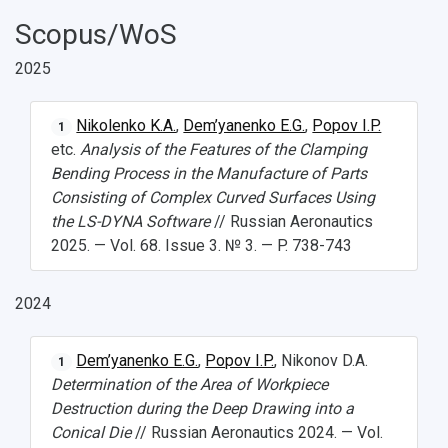
Scopus/WoS
2025
Nikolenko K.A.
,
Dem’yanenko E.G.
,
Popov I.P.
1
etc.
Analysis of the Features of the Clamping
Bending Process in the Manufacture of Parts
Consisting of Complex Curved Surfaces Using
the LS-DYNA Software
// Russian Aeronautics
2025. — Vol. 68. Issue 3. № 3. — P. 738-743
2024
Dem’yanenko E.G.
,
Popov I.P.
, Nikonov D.A.
1
Determination of the Area of Workpiece
Destruction during the Deep Drawing into a
Conical Die
// Russian Aeronautics 2024. — Vol.