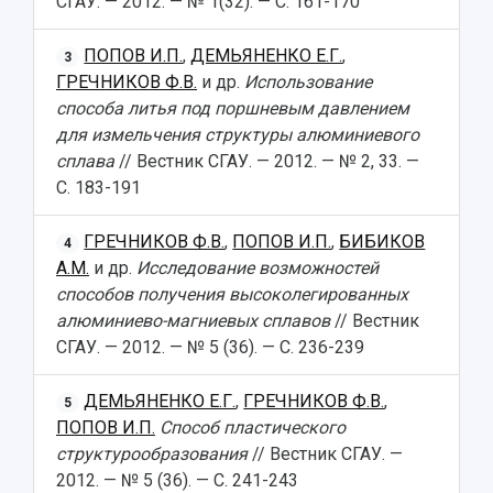
СГАУ. — 2012. — № 1(32). — С. 161-170
ПОПОВ И.П.
,
ДЕМЬЯНЕНКО Е.Г.
,
3
ГРЕЧНИКОВ Ф.В.
и др.
Использование
способа литья под поршневым давлением
для измельчения структуры алюминиевого
сплава
// Вестник СГАУ. — 2012. — № 2, 33. —
С. 183-191
ГРЕЧНИКОВ Ф.В.
,
ПОПОВ И.П.
,
БИБИКОВ
4
А.М.
и др.
Исследование возможностей
способов получения высоколегированных
алюминиево-магниевых сплавов
// Вестник
СГАУ. — 2012. — № 5 (36). — С. 236-239
ДЕМЬЯНЕНКО Е.Г.
,
ГРЕЧНИКОВ Ф.В.
,
5
ПОПОВ И.П.
Способ пластического
структурообразования
// Вестник СГАУ. —
2012. — № 5 (36). — С. 241-243