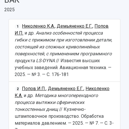
2025
Николенко К.А.
,
Демьяненко Е.Г.
,
Попов
1
И.П.
и др.
Анализ особенностей процесса
гибки с прижимом при изготовлении детали,
состоящей из сложных криволинейных
поверхностей, с применением программного
продукта LS-DYNA
// Известия высших
учебных заведений. Авиационная техника. —
2025. — № 3. — С. 176-181
Попов И.П.
,
Демьяненко Е.Г.
,
Николенко
2
К.А.
и др.
Методика многопереходного
процесса вытяжки сферических
тонкостенных днищ
// Кузнечно-
штамповочное производство. Обработка
материалов давлением. — 2025. — № 7. — С. 3-