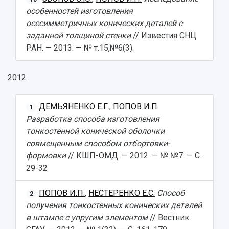
особенностей изготовления
осесимметричных конических деталей с
заданной толщиной стенки
// Известия СНЦ
РАН. — 2013. — № т.15,№6(3).
2012
ДЕМЬЯНЕНКО Е.Г.
,
ПОПОВ И.П.
1
Разработка способа изготовления
тонкостенной конической оболочки
совмещенным способом отбортовки-
формовки
// КШП-ОМД. — 2012. — № №7. — С.
29-32
ПОПОВ И.П.
,
НЕСТЕРЕНКО Е.С.
Способ
2
получения тонкостенных конических деталей
в штампе с упругим элементом
// Вестник