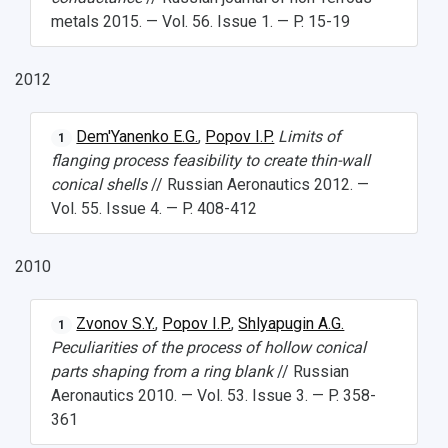
metals 2015. — Vol. 56. Issue 1. — P. 15-19
2012
Dem'Yanenko E.G.
,
Popov I.P.
Limits of
1
flanging process feasibility to create thin-wall
conical shells
// Russian Aeronautics 2012. —
Vol. 55. Issue 4. — P. 408-412
2010
Zvonov S.Y.
,
Popov I.P.
,
Shlyapugin A.G.
1
Peculiarities of the process of hollow conical
parts shaping from a ring blank
// Russian
Aeronautics 2010. — Vol. 53. Issue 3. — P. 358-
361