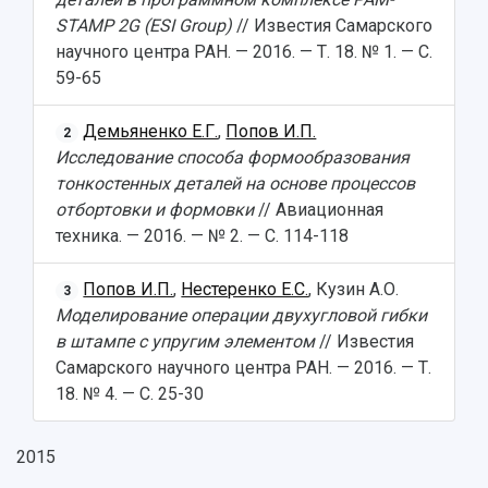
STAMP 2G (ESI Group)
// Известия Самарского
научного центра РАН. — 2016. — Т. 18. № 1. — С.
59-65
Демьяненко Е.Г.
,
Попов И.П.
2
Исследование способа формообразования
тонкостенных деталей на основе процессов
отбортовки и формовки
// Авиационная
техника. — 2016. — № 2. — С. 114-118
Попов И.П.
,
Нестеренко Е.С.
, Кузин А.О.
3
Моделирование операции двухугловой гибки
в штампе с упругим элементом
// Известия
Самарского научного центра РАН. — 2016. — Т.
18. № 4. — С. 25-30
2015