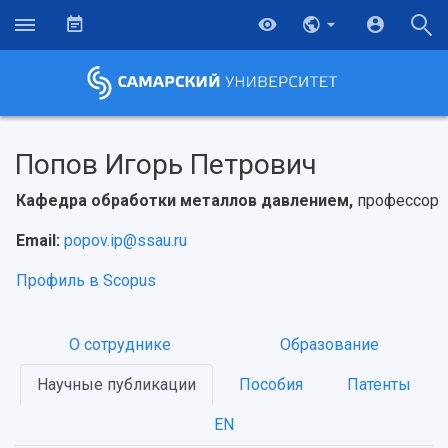
Попов Игорь Петрович
Кафедра обработки металлов давлением,
профессор
Email:
popov.ip@ssau.ru
Профиль в Scopus
О сотруднике
Образование
Научные публикации
Пособия
Патенты
EN