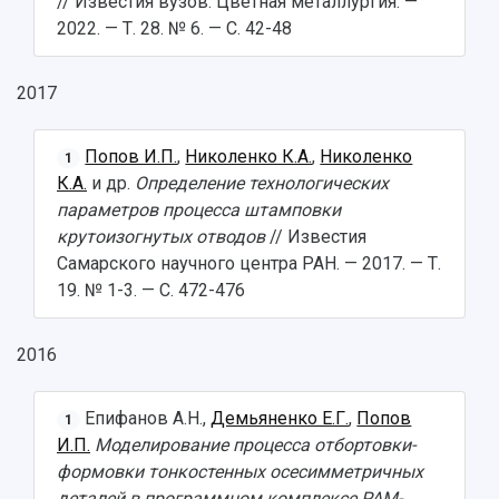
// Известия вузов. Цветная металлургия. —
2022. — Т. 28. № 6. — С. 42-48
2017
Попов И.П.
,
Николенко К.А.
,
Николенко
1
К.А.
и др.
Определение технологических
параметров процесса штамповки
крутоизогнутых отводов
// Известия
Самарского научного центра РАН. — 2017. — Т.
19. № 1-3. — С. 472-476
2016
Епифанов А.Н.,
Демьяненко Е.Г.
,
Попов
1
И.П.
Моделирование процесса отбортовки-
формовки тонкостенных осесимметричных
деталей в программном комплексе PAM-