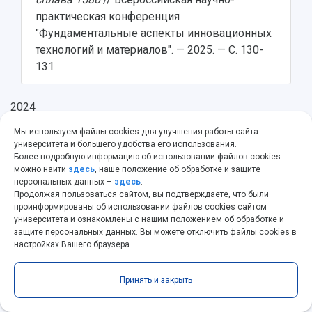
практическая конференция
"Фундаментальные аспекты инновационных
технологий и материалов". — 2025. — С. 130-
131
2024
Мы используем файлы cookies для улучшения работы сайта
университета и большего удобства его использования.
Николенко К.А.
,
Фомичев Д.С.
,
Попов И.П.
1
Более подробную информацию об использовании файлов cookies
Расчет технологических параметров
можно найти
здесь
, наше положение об обработке и защите
процесса осадки трубной заготовки с
персональных данных –
здесь
.
Продолжая пользоваться сайтом, вы подтверждаете, что были
внутренним давлением
// Международная
проинформированы об использовании файлов cookies сайтом
научно-практическая конференция "Наука и
университета и ознакомлены с нашим положением об обработке и
кадры для авиастроения", посвященная 65-
защите персональных данных. Вы можете отключить файлы cookies в
настройках Вашего браузера.
летию факультета летальных аппаратов и 75-
летию Новосибирского государственного
технического университета. — 2024. — С. 176-
Принять и закрыть
181