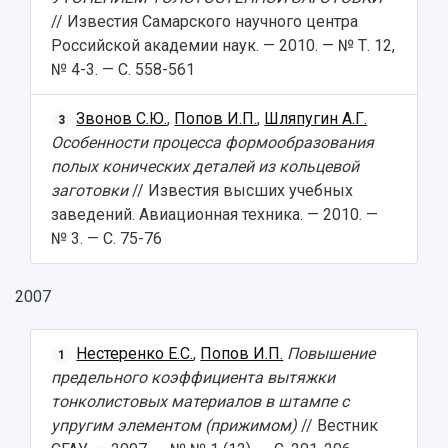
// Известия Самарского научного центра
Российской академии наук. — 2010. — № Т. 12,
№ 4-3. — С. 558-561
Звонов С.Ю.
,
Попов И.П.
,
Шляпугин А.Г.
3
Особенности процесса формообразования
полых конических деталей из кольцевой
заготовки
// Известия высших учебных
заведений. Авиационная техника. — 2010. —
№ 3. — С. 75-76
2007
Нестеренко Е.С.
,
Попов И.П.
Повышение
1
предельного коэффициента вытяжки
тонколистовых материалов в штампе с
упругим элементом (прижимом)
// Вестник