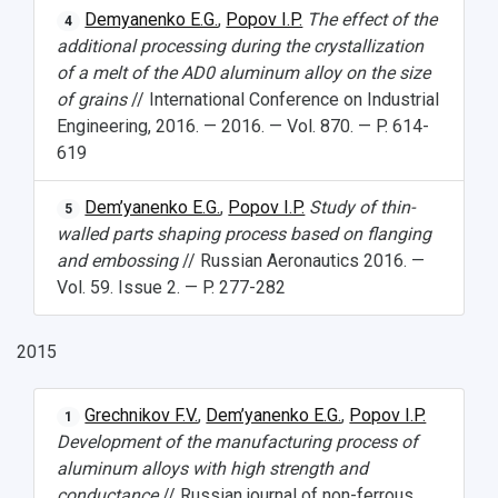
Demyanenko E.G.
,
Popov I.P.
The effect of the
4
additional processing during the crystallization
of a melt of the AD0 aluminum alloy on the size
of grains
// International Conference on Industrial
Engineering, 2016. — 2016. — Vol. 870. — P. 614-
619
Dem’yanenko E.G.
,
Popov I.P.
Study of thin-
5
walled parts shaping process based on flanging
and embossing
// Russian Aeronautics 2016. —
Vol. 59. Issue 2. — P. 277-282
2015
Grechnikov F.V.
,
Dem’yanenko E.G.
,
Popov I.P.
1
Development of the manufacturing process of
aluminum alloys with high strength and
conductance
// Russian journal of non-ferrous