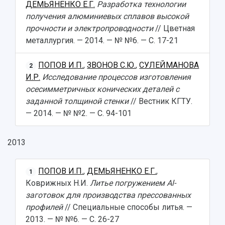
ДЕМЬЯНЕНКО Е.Г.
Разработка технологии
получения алюминиевых сплавов высокой
прочности и электропроводности
// Цветная
металлургия. — 2014. — № №6. — С. 17-21
ПОПОВ И.П.
,
ЗВОНОВ С.Ю.
,
СУЛЕЙМАНОВА
2
И.Р.
Исследование процессов изготовления
осесимметричных конических деталей с
заданной толщиной стенки
// Вестник КГТУ.
— 2014. — № №2. — С. 94-101
2013
ПОПОВ И.П.
,
ДЕМЬЯНЕНКО Е.Г.
,
1
Коврижных Н.И.
Литье погружением Al-
заготовок для производства прессованных
профилей
// Специальные способы литья. —
2013. — № №6. — С. 26-27