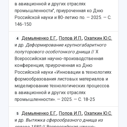
в авиационной и других отраслях
промышленности", приуроченная ко Дню
Российской науки и 80-летию по. — 2025. — С.
146-150
Демьяненко Е.Г.
,
Попов И.П.
,
Охапкин Ю.С.
4
и др.
Деформирование крупногабаритного
полуторового особотонкого днища
// X
Всероссийская научно-производственная
конференция, приуроченная ко Дню
Российской науки «Инновации в технологиях
формообразования листовых материалов и
моделирование технологических процессов
в авиационной и других отраслях
промышленности». — 2025. — С. 18-25
Демьяненко Е.Г.
,
Попов И.П.
,
Охапкин Ю.С.
5
и др.
Вытяжка сферообразного днища из
сплава 1580
// Всероссийская научно-