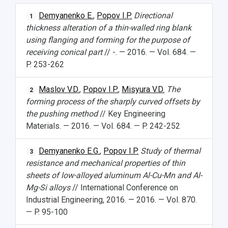
Demyanenko E.
,
Popov I.P.
Directional
1
thickness alteration of a thin-walled ring blank
using flanging and forming for the purpose of
receiving conical part
// -. — 2016. — Vol. 684. —
P. 253-262
Maslov V.D.
,
Popov I.P.
,
Misyura V.D.
The
2
forming process of the sharply curved offsets by
the pushing method
// Key Engineering
Materials. — 2016. — Vol. 684. — P. 242-252
Demyanenko E.G.
,
Popov I.P.
Study of thermal
3
resistance and mechanical properties of thin
sheets of low-alloyed aluminum Al-Cu-Mn and Al-
Mg-Si alloys
// International Conference on
Industrial Engineering, 2016. — 2016. — Vol. 870.
— P. 95-100