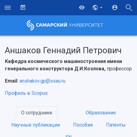
Аншаков Геннадий Петрович
Кафедра космического машиностроения имени
генерального конструктора Д.И.Козлова,
профессор
Email:
anshakov.gp@ssau.ru
Профиль в Scopus
О сотруднике
Образование
Научные публикации
Пособия
Патенты