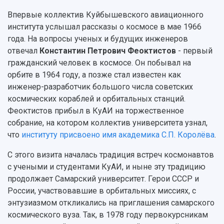
Кадровый резерв
Аспирантура и докторантура
Мы в соцсетях
Образовательные программы
Впервые коллектив Куйбышевского авиационного
Персоналии
Справочные материалы
института услышал рассказы о космосе в мае 1966
Мультимедиа
Профессорско-преподавательский состав
года. На вопросы ученых и будущих инженеров
Сотрудники и преподаватели
Научная инфраструктура
Расписание занятий
отвечал
Константин Петрович Феоктистов
- первый
Заслуженные деятели
Подкасты
Научно-исследовательские подразделения
гражданский человек в космосе. Он побывал на
Структура университета
Стипендии
Структурная схема управления научно-
орбите в 1964 году, а позже стал известен как
Просветительский проект "Одержимы наукой
Институты и факультеты
исследовательской деятельностью
инженер-разработчик большого числа советских
Тестирование иностранных граждан на
Кафедры
Материальная база
космических кораблей и орбитальных станций.
знание русского языка, истории России и
Научные подразделения
Подразделения научного обслуживания
Феоктистов прибыл в КуАИ на торжественное
основ законодательства РФ
Отделы и службы
Организационные документы
собрание, на котором коллектив университета узнал,
Общественные организации
Платные образовательные услуги
что
институту присвоено имя академика С.П. Королёва
.
Результаты научно-исследовательской
Институт искусственного интеллекта
Скидки на обучение
деятельности
С этого визита началась традиция встреч космонавтов
Инжиниринговый центр
Научно-технические разработки
с учеными и студентами КуАИ, и ныне эту традицию
Подготовительные курсы
Аграрный карбоновый полигон
Конкурсы научных проектов и грантов
продолжает Самарский университет. Герои СССР и
Архив
Областной конкурс "Молодой учёный"
Библиотека
России, участвовавшие в орбитальных миссиях, с
Фирменный стиль
Отчеты о научно-исследовательской
энтузиазмом откликались на приглашения самарского
Видеолекции
деятельности
космического вуза. Так, в 1978 году первокурсникам
Устойчивое развитие