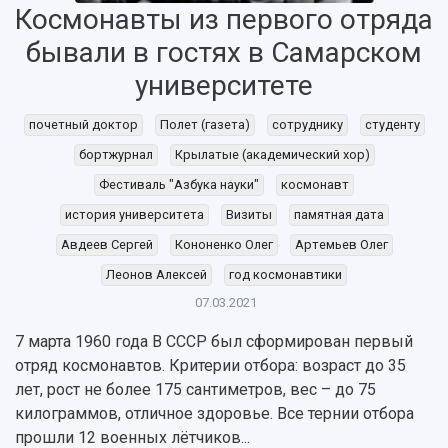
Космонавты из первого отряда
бывали в гостях в Самарском
университете
почетный доктор
Полет (газета)
сотруднику
студенту
бортжурнал
Крылатые (академический хор)
НАЗАД
Фестиваль "Азбука науки"
космонавт
Об университете
Новости
Образование
Научно-исследовательская деятельность
история университета
Визиты
памятная дата
История
Главные новости
Почему я выбираю Самарский университет?
Основные научные направления
Авдеев Сергей
Кононенко Олег
Артемьев Олег
Ключевые факты
Бортжурнал
Абитуриенту
Научные школы и ведущие научные коллектив
Рейтинги
Объявления
Бакалавриат и специалитет
Диссертационные советы
Леонов Алексей
год космонавтики
События
Магистратура
Подготовка научных кадров
07.03.2021
Руководство
Аспирантура
Конкурс на замещение должностей научных
СМИ об университете
7 марта 1960 года В СССР был сформирован первый
Наблюдательный совет
Формы обучения
работников
отряд космонавтов. Критерии отбора: возраст до 35
Попечительский совет
Учебные планы
Научно-технический совет
Пресс-центр
лет, рост не более 175 сантиметров, вес – до 75
Ученый совет
Дополнительное образование
Научные проекты и темы
Газета "Полет"
килограммов, отличное здоровье. Все тернии отбора
Ректорат
Институты и факультеты
Газета "Самарский университет"
прошли 12 военных лётчиков...