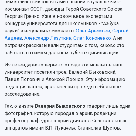
Журналы Самарского университета
символический ключ в мир знаний вручал лётчик-
Противодействие COVID-19
Научные конференции
космонавт СССР, дважды Герой Советского Союза
Кампус
Патенты
Георгий Гречко. Уже в новом веке экспертами
3D-тур по университету
Публикации и издания
конкурса университета для школьников - "Азбука
Музеи
Отчеты о проведенных конференциях
науки" выступали космонавты
Олег Артемьев
,
Сергей
Учебный аэродром
Авдеев
,
Александр Лазуткин
,
Олег Кононенко
. А на
Центр истории авиационных двигателей
встречах рассказывали студентам о том, каково это
Ботанический сад
работать на самом дальнем рубеже цивилизации.
Умный дом бабочек
Из легендарного первого отряда космонавтов наш
Международный межвузовский кампус
университет посетили трое: Валерий Быковский,
Сведения об образовательной организации
Павел Попович и Алексей Леонов. Эту информацию
редакция нашла, практически проведя небольшое
Официальные документы
расследование.
Так, о визите
Валерия Быковского
говорит лишь одна
фотография, которую передал в архив редакции
профессор кафедры теории двигателей летательных
аппаратов имени В.П. Лукачёва Станислав Шустов.