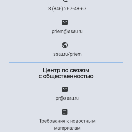
8 (846) 267-48-67
priem@ssau.ru
ssau.ru/priem
Центр по связям
с общественностью
pr@ssau.ru
Требования к новостным
материалам