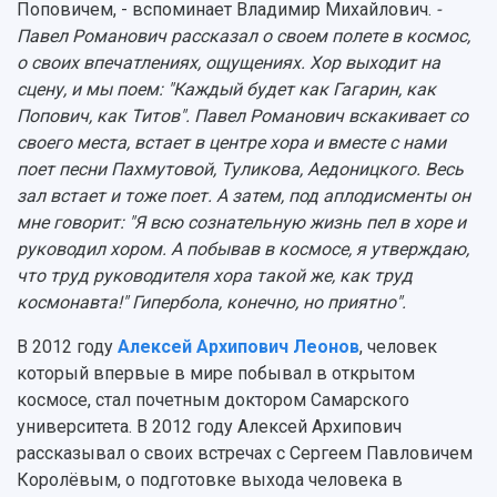
Поповичем, - вспоминает Владимир Михайлович.
-
Павел Романович рассказал о своем полете в космос,
о своих впечатлениях, ощущениях. Хор выходит на
сцену, и мы поем: "Каждый будет как Гагарин, как
Попович, как Титов". Павел Романович вскакивает со
своего места, встает в центре хора и вместе с нами
поет песни Пахмутовой, Туликова, Аедоницкого. Весь
зал встает и тоже поет. А затем, под аплодисменты он
мне говорит: "Я всю сознательную жизнь пел в хоре и
руководил хором. А побывав в космосе, я утверждаю,
что труд руководителя хора такой же, как труд
космонавта!" Гипербола, конечно, но приятно".
В 2012 году
Алексей Архипович Леонов
, человек
который впервые в мире побывал в открытом
космосе, стал почетным доктором Самарского
университета. В 2012 году Алексей Архипович
рассказывал о своих встречах с Сергеем Павловичем
Королёвым, о подготовке выхода человека в