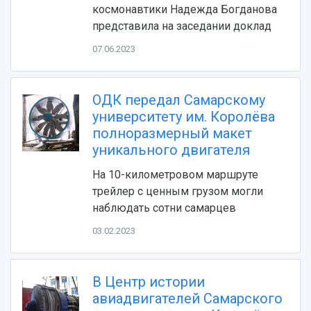
Видеолекции
деятельности
космонавтики Надежда Богданова
Устойчивое развитие
Журналы Самарского университета
представила на заседании доклад
Противодействие COVID-19
Научные конференции
07.06.2023
Кампус
Патенты
3D-тур по университету
Публикации и издания
Музеи
Отчеты о проведенных конференциях
ОДК передал Самарскому
Учебный аэродром
университету им. Королёва
Центр истории авиационных двигателей
полноразмерный макет
Ботанический сад
уникального двигателя
Умный дом бабочек
Международный межвузовский кампус
На 10-километровом маршруте
трейлер с ценным грузом могли
Сведения об образовательной организации
наблюдать сотни самарцев
Официальные документы
03.02.2023
В Центр истории
авиадвигателей Самарского