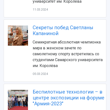
университет им. Королёва
11.03.2024
Секреты побед Светланы
Капаниной
Семикратная абсолютная чемпионка
мира в женском зачете по
НАЗАД
самолетному спорту встретилась со
Об университете
Новости
Образование
Научно-исследовательская деятельность
студентами Самарского университета
История
Главные новости
Почему я выбираю Самарский университет?
Основные научные направления
им. Королёва
Ключевые факты
Бортжурнал
Абитуриенту
Научные школы и ведущие научные коллектив
05.03.2024
Рейтинги
Объявления
Бакалавриат и специалитет
Диссертационные советы
События
Магистратура
Подготовка научных кадров
Руководство
Аспирантура
Конкурс на замещение должностей научных
СМИ об университете
Беспилотные технологии – в
Наблюдательный совет
Формы обучения
работников
центре экспозиции на форуме
Попечительский совет
Учебные планы
Научно-технический совет
Пресс-центр
"Армия-2023"
Ученый совет
Дополнительное образование
Научные проекты и темы
Газета "Полет"
Ректорат