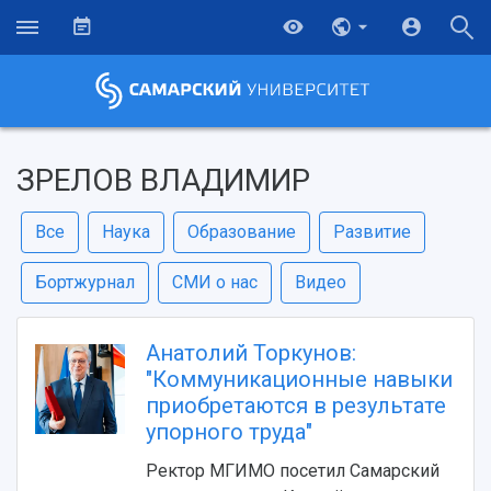
ЗРЕЛОВ ВЛАДИМИР
Все
Наука
Образование
Развитие
Бортжурнал
СМИ о нас
Видео
Анатолий Торкунов:
"Коммуникационные навыки
приобретаются в результате
упорного труда"
Ректор МГИМО посетил Самарский