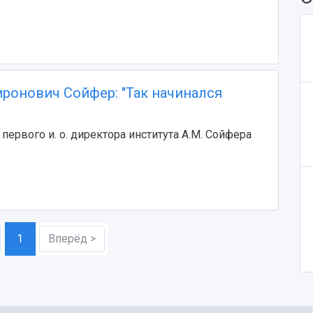
ронович Сойфер: "Так начинался
первого и. о. директора института А.М. Сойфера
1
Вперёд >