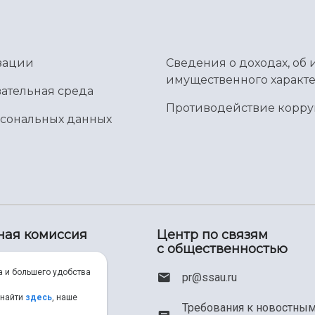
зации
Сведения о доходах, об 
имущественного характе
ательная среда
Противодействие корр
рсональных данных
ная комиссия
Центр по связям
с общественностью
00) 550-34-35
а и большего удобства
pr@ssau.ru
46) 267-48-67
 найти
здесь
, наше
Требования к новостны