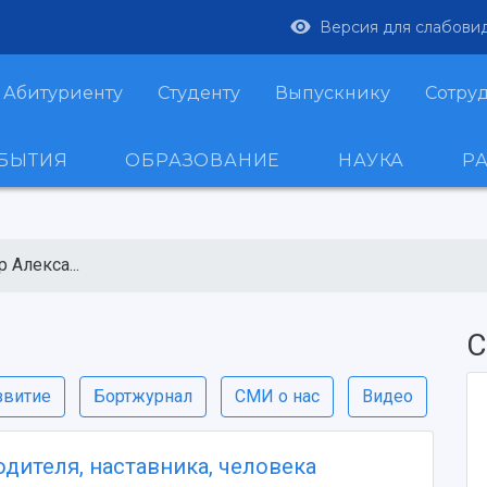
Версия для слабови
Абитуриенту
Студенту
Выпускнику
Сотру
ОБЫТИЯ
ОБРАЗОВАНИЕ
НАУКА
Р
 Алекса...
С
звитие
Бортжурнал
СМИ о нас
Видео
дителя, наставника, человека