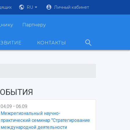
дящих
RU
Личный кабинет
днику
Партнеру
АЗВИТИЕ
КОНТАКТЫ
ОБЫТИЯ
04.09 - 06.09
Межрегиональный научно-
практический семинар "Стратегирование
международной деятельности