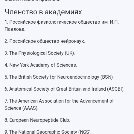
Расписание занятий
Заслуженные деятели
Подкасты
Научно-исследовательские подразделения
Членство в академиях
Структура университета
Стипендии
Структурная схема управления научно-
Просветительский проект "Одержимы наукой
1. Российское физиологическое общество им. И.П.
Институты и факультеты
исследовательской деятельностью
Тестирование иностранных граждан на
Павлова.
Кафедры
Материальная база
знание русского языка, истории России и
Научные подразделения
Подразделения научного обслуживания
основ законодательства РФ
2. Российское общество нейронаук.
Отделы и службы
Организационные документы
Общественные организации
Платные образовательные услуги
3. The Physiological Society (UK).
Результаты научно-исследовательской
Институт искусственного интеллекта
Скидки на обучение
деятельности
4. New York Academy of Sciences.
Инжиниринговый центр
Научно-технические разработки
Подготовительные курсы
Аграрный карбоновый полигон
5. The British Society for Neuroendocrinology (BSN).
Конкурсы научных проектов и грантов
Архив
Областной конкурс "Молодой учёный"
Библиотека
6. Anatomical Society of Great Britain and Ireland (ASGBI).
Фирменный стиль
Отчеты о научно-исследовательской
Видеолекции
деятельности
7. The American Association for the Advancement of
Устойчивое развитие
Журналы Самарского университета
Science (AAAS).
Противодействие COVID-19
Научные конференции
Кампус
8. European Neuropeptide Club.
Патенты
3D-тур по университету
Публикации и издания
9. The National Geographic Society (NGS).
Музеи