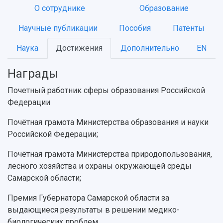
О сотруднике
Образование
Научные публикации
Пособия
Патенты
НАЗАД
Наука
Достижения
Дополнительно
EN
Об университете
Новости
Образование
Научно-исследовательская деятельность
История
Главные новости
Почему я выбираю Самарский университет?
Основные научные направления
Награды
Ключевые факты
Бортжурнал
Абитуриенту
Научные школы и ведущие научные коллектив
Рейтинги
Объявления
Бакалавриат и специалитет
Диссертационные советы
Почетный работник сферы образования Российской
События
Магистратура
Подготовка научных кадров
Федерации
Руководство
Аспирантура
Конкурс на замещение должностей научных
СМИ об университете
Почётная грамота Министерства образования и науки
Наблюдательный совет
Формы обучения
работников
Российской Федерации;
Попечительский совет
Учебные планы
Научно-технический совет
Пресс-центр
Ученый совет
Дополнительное образование
Почётная грамота Министерства природопользования,
Научные проекты и темы
Газета "Полет"
Ректорат
лесного хозяйства и охраны окружающей среды
Институты и факультеты
Газета "Самарский университет"
Кадровый резерв
Аспирантура и докторантура
Самарской области;
Мы в соцсетях
Образовательные программы
Премия Губернатора Самарской области за
Персоналии
Справочные материалы
Мультимедиа
выдающиеся результаты в решении медико-
Профессорско-преподавательский состав
Сотрудники и преподаватели
Научная инфраструктура
биологических проблем.