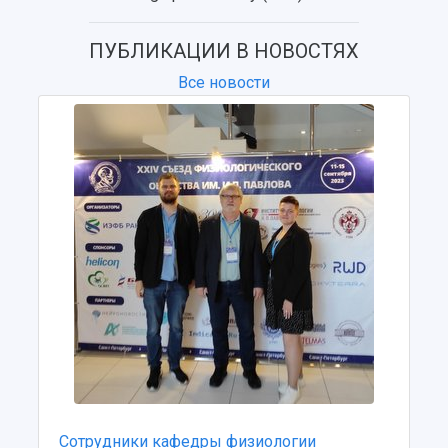
Отчеты о проведенных конференциях
Учебный аэродром
Центр истории авиационных двигателей
ПУБЛИКАЦИИ В НОВОСТЯХ
Ботанический сад
Все новости
Умный дом бабочек
Международный межвузовский кампус
Сведения об образовательной организации
Официальные документы
Сотрудники кафедры физиологии