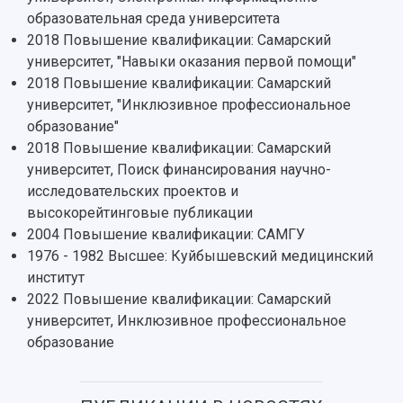
3D-тур по университету
Публикации и издания
образовательная среда университета
Музеи
Отчеты о проведенных конференциях
2018 Повышение квалификации: Самарский
Учебный аэродром
университет, "Навыки оказания первой помощи"
Центр истории авиационных двигателей
2018 Повышение квалификации: Самарский
Ботанический сад
университет, "Инклюзивное профессиональное
Умный дом бабочек
образование"
Международный межвузовский кампус
2018 Повышение квалификации: Самарский
университет, Поиск финансирования научно-
Сведения об образовательной организации
исследовательских проектов и
высокорейтинговые публикации
Официальные документы
2004 Повышение квалификации: САМГУ
1976 - 1982 Высшее: Куйбышевский медицинский
институт
2022 Повышение квалификации: Самарский
университет, Инклюзивное профессиональное
образование