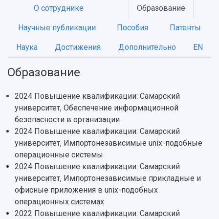
О сотруднике
Образование
Научные публикации
Пособия
Патенты
Наука
Достижения
Дополнительно
EN
НАЗАД
Об университете
Новости
Образование
Научно-исследовательская деятельность
Образование
История
Главные новости
Почему я выбираю Самарский университет?
Основные научные направления
Ключевые факты
Бортжурнал
Абитуриенту
Научные школы и ведущие научные коллектив
2024 Повышение квалификации: Самарский
Рейтинги
Объявления
Бакалавриат и специалитет
Диссертационные советы
университет, Обеспечение информационной
События
Магистратура
Подготовка научных кадров
безопасности в организации
Руководство
Аспирантура
Конкурс на замещение должностей научных
2024 Повышение квалификации: Самарский
СМИ об университете
Наблюдательный совет
Формы обучения
работников
университет, Импортонезависимые unix-подобные
Попечительский совет
Учебные планы
Научно-технический совет
операционные системы
Пресс-центр
Ученый совет
Дополнительное образование
2024 Повышение квалификации: Самарский
Научные проекты и темы
Газета "Полет"
Ректорат
университет, Импортонезависимые прикладные и
Институты и факультеты
Газета "Самарский университет"
офисные приложения в unix-подобных
Кадровый резерв
Аспирантура и докторантура
операционных системах
Мы в соцсетях
Образовательные программы
2022 Повышение квалификации: Самарский
Персоналии
Справочные материалы