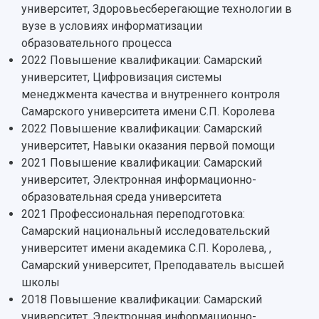
Мультимедиа
университет, Здоровьесберегающие технологии в
Профессорско-преподавательский состав
Сотрудники и преподаватели
Научная инфраструктура
вузе в условиях информатизации
Расписание занятий
Заслуженные деятели
Подкасты
образовательного процесса
Научно-исследовательские подразделения
Структура университета
Стипендии
2022 Повышение квалификации: Самарский
Структурная схема управления научно-
Просветительский проект "Одержимы наукой
университет, Цифровизация системы
Институты и факультеты
исследовательской деятельностью
Тестирование иностранных граждан на
менеджмента качества и внутреннего контроля
Кафедры
Материальная база
знание русского языка, истории России и
Самарского университета имени С.П. Королева
Научные подразделения
Подразделения научного обслуживания
основ законодательства РФ
2022 Повышение квалификации: Самарский
Отделы и службы
Организационные документы
университет, Навыки оказания первой помощи
Общественные организации
Платные образовательные услуги
Результаты научно-исследовательской
2021 Повышение квалификации: Самарский
Институт искусственного интеллекта
Скидки на обучение
деятельности
университет, Электронная информационно-
Инжиниринговый центр
Научно-технические разработки
образовательная среда университета
Подготовительные курсы
Аграрный карбоновый полигон
Конкурсы научных проектов и грантов
2021 Профессиональная переподготовка:
Архив
Областной конкурс "Молодой учёный"
Библиотека
Самарский национальный исследовательский
Фирменный стиль
Отчеты о научно-исследовательской
университет имени академика С.П. Королева, ,
Видеолекции
деятельности
Самарский университет, Преподаватель высшей
Устойчивое развитие
Журналы Самарского университета
школы
Противодействие COVID-19
Научные конференции
2018 Повышение квалификации: Самарский
Кампус
Патенты
университет, Электронная информационно-