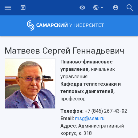
Матвеев Сергей Геннадьевич
Планово-финансовое
управление,
начальник
управления
Кафедра теплотехники и
тепловых двигателей,
профессор
Телефон:
+7 (846) 267-43-92
Email:
msg@ssau.ru
НАЗАД
Адрес:
Административный
Об университете
Новости
Образование
Научно-исследовательская деятельность
корпус, к. 318