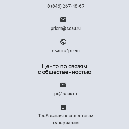
8 (846) 267-48-67
priem@ssau.ru
ssau.ru/priem
Центр по связям
с общественностью
pr@ssau.ru
Требования к новостным
материалам