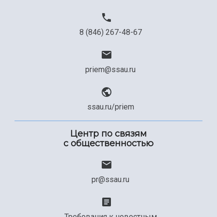
8 (846) 267-48-67
priem@ssau.ru
ssau.ru/priem
Центр по связям
с общественностью
pr@ssau.ru
Требования к новостным