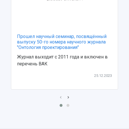
Центр истории авиационных двигателей
Ботанический сад
Умный дом бабочек
Международный межвузовский кампус
Сведения об образовательной организации
Прошел научный семинар, посвящённый
выпуску 50-го номера научного журнала
"Онтология проектирования"
Официальные документы
Журнал выходит с 2011 года и включен в
перечень ВАК
25.12.2023