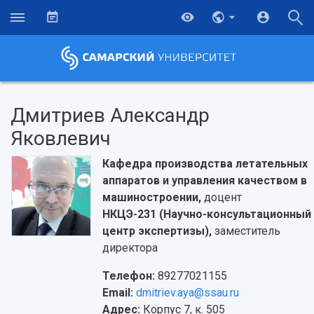
Дмитриев Александр
Яковлевич
Кафедра производства летательных
аппаратов и управления качеством в
машиностроении,
доцент
НКЦЭ-231 (Научно-консультационный
центр экспертизы),
заместитель
директора
Телефон:
89277021155
Email:
dmitriev.aya@ssau.ru
Адрес:
Корпус 7, к. 505