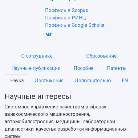
Профиль в Scopus
Профиль в РИНЦ
Профиль в Google Scholar
НАЗАД
О сотруднике
Образование
Об университете
Новости
Образование
Научно-исследовательская деятельность
Научные публикации
Пособия
Патенты
История
Главные новости
Почему я выбираю Самарский университет?
Основные научные направления
Ключевые факты
Бортжурнал
Абитуриенту
Научные школы и ведущие научные коллектив
Наука
Достижения
Дополнительно
EN
Рейтинги
Объявления
Бакалавриат и специалитет
Диссертационные советы
События
Магистратура
Подготовка научных кадров
Научные интересы
Руководство
Аспирантура
Конкурс на замещение должностей научных
СМИ об университете
Системное управление качеством в сферах
Наблюдательный совет
Формы обучения
работников
авиакосмического машиностроения,
Попечительский совет
Учебные планы
Научно-технический совет
Пресс-центр
автомобилестроения, медицины, лабораторной
Ученый совет
Дополнительное образование
Научные проекты и темы
диагностики, качества разработки информационных
Газета "Полет"
Ректорат
Институты и факультеты
систем
Газета "Самарский университет"