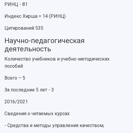
Устойчивое развитие
Журналы Самарского университета
РИНЦ - 81
Противодействие COVID-19
Научные конференции
Кампус
Индекс Хирша = 14 (РИНЦ)
Патенты
3D-тур по университету
Публикации и издания
Цитирований 535
Музеи
Отчеты о проведенных конференциях
Учебный аэродром
Научно-педагогическая
Центр истории авиационных двигателей
деятельность
Ботанический сад
Количество учебников и учебно-методических
Умный дом бабочек
пособий
Международный межвузовский кампус
Сведения об образовательной организации
Всего – 5
За последние 5 лет - 3
Официальные документы
2016/2021
Сведения о читаемых курсах:
- Средства и методы управления качеством;