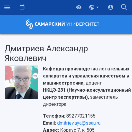
Дмитриев Александр
Яковлевич
Кафедра производства летательных
аппаратов и управления качеством в
машиностроении,
доцент
НКЦЭ-231 (Научно-консультационный
центр экспертизы),
заместитель
директора
Телефон:
89277021155
Email:
dmitriev.aya@ssau.ru
Адрес:
Корпус 7, к. 505