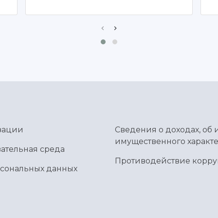
зации
Сведения о доходах, об 
имущественного характе
ательная среда
Противодействие корр
рсональных данных