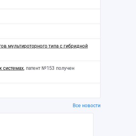
ов мультироторного типа с гибридной
х системах
, патент №153 получен
Все новости