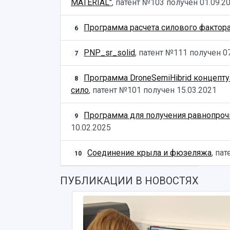
MATERIAL"
, патент №103 получен
01.09.2
Программа расчета силового фактора
6
PNP_sr_solid
, патент №111 получен
0
7
Программа DroneSemiHibrid концепту
8
сило
, патент №101 получен
15.03.2021
Программа для получения равнопроч
9
10.02.2025
Соединение крыла и фюзеляжа
, па
10
ПУБЛИКАЦИИ В НОВОСТЯХ