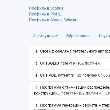
Профиль в Scopus
Профиль в РИНЦ
Профиль в Google Scholar
О сотруднике
Образование
Научн
Отсек фюзеляжа летательного аппар
1
OPTSOLID
, патент №102 получен
2
OPT-VDB
, патент №102 получен
04.06.
3
Программа оптимизации распределен
4
конструкции...
, патент №102 получен
11.0
Программа генерации свойств матер
5