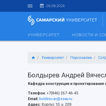
06.08.2026
УНИВЕРСИТЕТ
НОВОСТИ И С
Университет
Персоналии
Сот
Болдырев Андрей Вячес
Кафедра конструкции и проектирования 
Телефон:
+7(846) 267-46-45
Email:
boldirev.av@ssau.ru
Адрес:
Корпус 10, к. 209