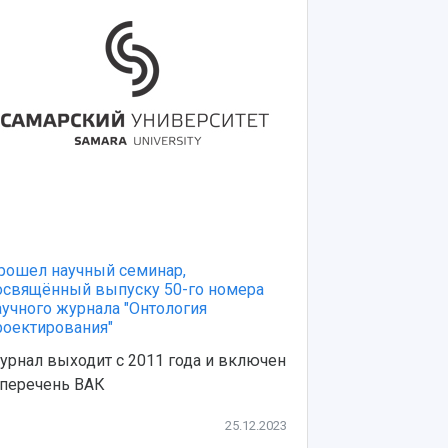
рошел научный семинар,
Курс на силь
освящённый выпуску 50-го номера
технологии и
аучного журнала "Онтология
В Самарском 
роектирования"
защиты прог
урнал выходит с 2011 года и включен
институтов...
 перечень ВАК
25.12.2023