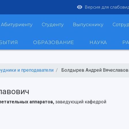
Версия для слабови
Абитуриенту
Студенту
Выпускнику
Сотру
ОБЫТИЯ
ОБРАЗОВАНИЕ
НАУКА
Р
рудники и преподаватели
Болдырев Андрей Вячеславов
лавович
летательных аппаратов,
заведующий кафедрой