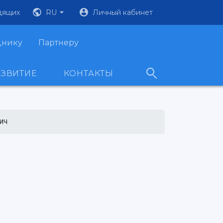
дящих
RU
Личный кабинет
днику
Партнеру
АЗВИТИЕ
КОНТАКТЫ
ич