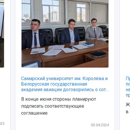
Самарский университет им. Королёва и
П
Белорусская государственная
п
академия авиации договорились о сот...
н
п
В конце июня стороны планируют
Ж
подписать соответствующее
в
соглашение
025
03.04.2024