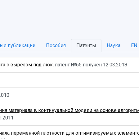
ые публикации
Пособия
Патенты
Наука
EN
ата с вырезом под люк
, патент №65 получен
12.03.2018
2010
ия материала в континуальной модели на основе алгоритм
9.2011
иала переменной плотности для оптимизируемых элементо