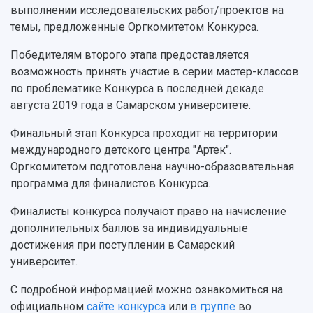
Мультимедиа
Профессорско-преподавательский состав
Сотрудники и преподаватели
выполнении исследовательских работ/проектов на
Научная инфраструктура
Расписание занятий
Заслуженные деятели
темы, предложенные Оргкомитетом Конкурса.
Подкасты
Научно-исследовательские подразделения
Структура университета
Стипендии
Победителям второго этапа предоставляется
Структурная схема управления научно-
Просветительский проект "Одержимы наукой
возможность принять участие в серии мастер-классов
Институты и факультеты
исследовательской деятельностью
Тестирование иностранных граждан на
по проблематике Конкурса в последней декаде
Кафедры
Материальная база
знание русского языка, истории России и
августа 2019 года в Самарском университете.
Научные подразделения
Подразделения научного обслуживания
основ законодательства РФ
Отделы и службы
Организационные документы
Финальный этап Конкурса проходит на территории
Общественные организации
Платные образовательные услуги
Результаты научно-исследовательской
международного детского центра "Артек".
Институт искусственного интеллекта
Скидки на обучение
деятельности
Оргкомитетом подготовлена научно-образовательная
Инжиниринговый центр
программа для финалистов Конкурса.
Научно-технические разработки
Подготовительные курсы
Аграрный карбоновый полигон
Конкурсы научных проектов и грантов
Архив
Финалисты конкурса получают право на начисление
Областной конкурс "Молодой учёный"
Библиотека
дополнительных баллов за индивидуальные
Фирменный стиль
Отчеты о научно-исследовательской
достижения при поступлении в Самарский
Видеолекции
деятельности
университет.
Устойчивое развитие
Журналы Самарского университета
Противодействие COVID-19
Научные конференции
С подробной информацией можно ознакомиться на
Кампус
Патенты
официальном
сайте конкурса
или
в группе
во