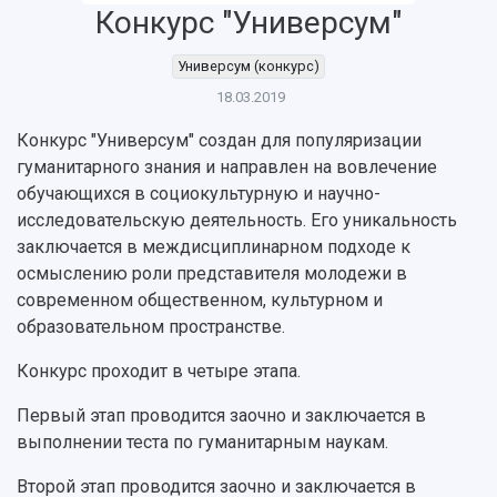
Конкурс "Универсум"
Универсум (конкурс)
18.03.2019
НАЗАД
Конкурс "Универсум" создан для популяризации
Об университете
Новости
Образование
Научно-исследовательская деятельность
гуманитарного знания и направлен на вовлечение
История
Главные новости
Почему я выбираю Самарский университет?
Основные научные направления
обучающихся в социокультурную и научно-
Ключевые факты
Бортжурнал
Абитуриенту
Научные школы и ведущие научные коллектив
исследовательскую деятельность. Его уникальность
Рейтинги
Объявления
Бакалавриат и специалитет
Диссертационные советы
заключается в междисциплинарном подходе к
События
Магистратура
Подготовка научных кадров
Руководство
осмыслению роли представителя молодежи в
Аспирантура
Конкурс на замещение должностей научных
СМИ об университете
современном общественном, культурном и
Наблюдательный совет
Формы обучения
работников
образовательном пространстве.
Попечительский совет
Учебные планы
Научно-технический совет
Пресс-центр
Ученый совет
Дополнительное образование
Конкурс проходит в четыре этапа.
Научные проекты и темы
Газета "Полет"
Ректорат
Институты и факультеты
Газета "Самарский университет"
Первый этап проводится заочно и заключается в
Кадровый резерв
Аспирантура и докторантура
выполнении теста по гуманитарным наукам.
Мы в соцсетях
Образовательные программы
Персоналии
Справочные материалы
Второй этап проводится заочно и заключается в