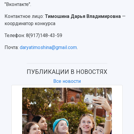
3D-тур по университету
Публикации и издания
"Вконтакте".
Музеи
Отчеты о проведенных конференциях
Учебный аэродром
Контактное лицо:
Тимошина Дарья Владимировна
—
Центр истории авиационных двигателей
координатор конкурса
Ботанический сад
Телефон: 8(917)148-43-59
Умный дом бабочек
Международный межвузовский кампус
Почта:
daryatimoshina@gmail.com
.
Сведения об образовательной организации
Официальные документы
ПУБЛИКАЦИИ В НОВОСТЯХ
Все новости