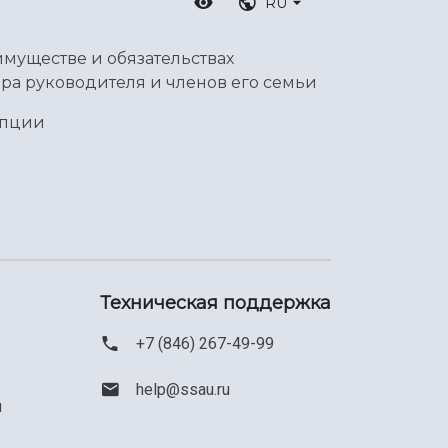
RU
имуществе и обязательствах
ра руководителя и членов его семьи
упции
Техническая поддержка
+7 (846) 267-49-99
help@ssau.ru
м