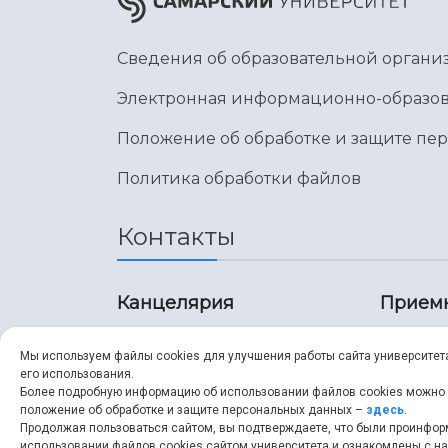
Сведения об образовательной органи
Электронная информационно-образов
Положение об обработке и защите пе
Политика обработки файлов
Контакты
Канцелярия
Прием
8 (846) 267-43-70
8 (8
Мы используем файлы cookies для улучшения работы сайта университет
его использования.
8 (846) 267-43-70
8 (8
Более подробную информацию об использовании файлов cookies можно
положение об обработке и защите персональных данных –
здесь
.
Продолжая пользоваться сайтом, вы подтверждаете, что были проинфо
ssau@ssau.ru
pri
использовании файлов cookies сайтом университета и ознакомлены с 