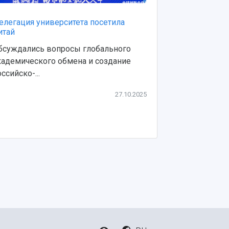
елегация университета посетила
Ежегодная в
итай
Самарского у
объединила 
бсуждались вопросы глобального
инстит...
кадемического обмена и создание
Главной цель
ссийско-...
междисципли
институт...
27.10.2025