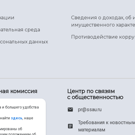
зации
Сведения о доходах, об 
имущественного характе
ательная среда
Противодействие корр
рсональных данных
ная комиссия
Центр по связям
с общественностью
00) 550-34-35
а и большего удобства
pr@ssau.ru
46) 267-48-67
 найти
здесь
, наше
Требования к новостны
рмированы об
материалам
em@ssau.ru
нашим положением об