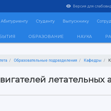
Версия для слабови
Абитуриенту
Студенту
Выпускнику
Сотру
ОБЫТИЯ
ОБРАЗОВАНИЕ
НАУКА
Р
тета
Образовательные подразделения
Кафедры
К
вигателей летательных 