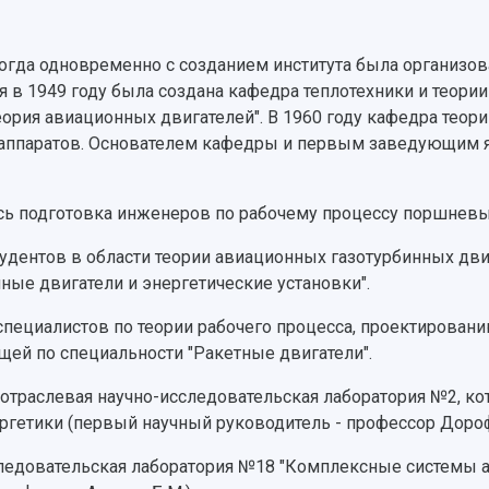
когда одновременно с созданием института была организов
в 1949 году была создана кафедра теплотехники и теории 
еория авиационных двигателей". В 1960 году кафедра тео
х аппаратов. Основателем кафедры и первым заведующим 
ась подготовка инженеров по рабочему процессу поршневы
студентов в области теории авиационных газотурбинных дви
ые двигатели и энергетические установки".
 специалистов по теории рабочего процесса, проектирован
щей по специальности "Ракетные двигатели".
 отраслевая научно-исследовательская лаборатория №2, кот
ргетики (первый научный руководитель - профессор Дороф
сследовательская лаборатория №18 "Комплексные системы