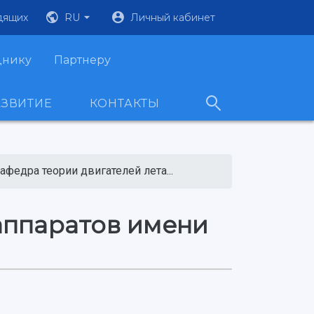
дящих
RU
Личный кабинет
днику
Партнеру
АЗВИТИЕ
КОНТАКТЫ
афедра теории двигателей лета...
аппаратов имени