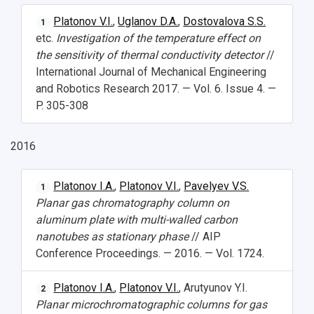
Platonov V.I.
,
Uglanov D.A.
,
Dostovalova S.S.
1
etc.
Investigation of the temperature effect on
the sensitivity of thermal conductivity detector
//
International Journal of Mechanical Engineering
and Robotics Research 2017. — Vol. 6. Issue 4. —
P. 305-308
2016
Platonov I.A.
,
Platonov V.I.
,
Pavelyev V.S.
1
Planar gas chromatography column on
aluminum plate with multi-walled carbon
nanotubes as stationary phase
// AIP
Conference Proceedings. — 2016. — Vol. 1724.
Platonov I.A.
,
Platonov V.I.
, Arutyunov Y.I.
2
Planar microchromatographic columns for gas