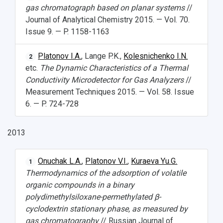
gas chromatograph based on planar systems
//
Journal of Analytical Chemistry 2015. — Vol. 70.
Issue 9. — P. 1158-1163
Platonov I.A.
, Lange P.K.,
Kolesnichenko I.N.
2
etc.
The Dynamic Characteristics of a Thermal
Conductivity Microdetector for Gas Analyzers
//
Measurement Techniques 2015. — Vol. 58. Issue
6. — P. 724-728
2013
Onuchak L.A.
,
Platonov V.I.
,
Kuraeva Yu.G.
1
Thermodynamics of the adsorption of volatile
organic compounds in a binary
polydimethylsiloxane-permethylated β-
cyclodextrin stationary phase, as measured by
gas chromatography
// Russian Journal of