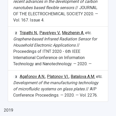
recent advances in the development of carbon
nanotubes based flexible sensors
// JOURNAL
OF THE ELECTROCHEMICAL SOCIETY 2020. —
Vol. 167. Issue 4.
Tripathi N.
,
Pavelyev V.
,
Mezhenin A.
etc.
2
Graphene-based Infrared Radiation Sensor for
Household Electronic Applications
//
Proceedings of ITNT 2020 - 6th IEEE
International Conference on Information
Technology and Nanotechnology. — 2020. —
Agafonov A.N.
,
Platonov V.I.
,
Batalova A.M.
etc.
3
Development of the manufacturing technology
of microfluidic systems on glass plates
// AIP
Conference Proceedings. — 2020. — Vol. 2276.
2019