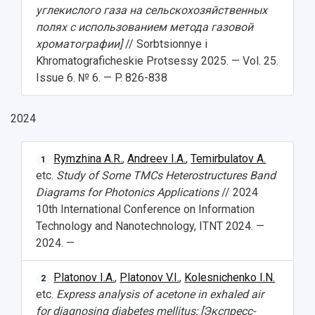
Фирменный стиль
Отчеты о научно-исследовательской
углекислого газа на сельскохозяйственных
Видеолекции
деятельности
полях с использованием метода газовой
Устойчивое развитие
Журналы Самарского университета
хроматографии]
// Sorbtsionnye i
Противодействие COVID-19
Научные конференции
Khromatograficheskie Protsessy 2025. — Vol. 25.
Кампус
Патенты
Issue 6. № 6. — P. 826-838
3D-тур по университету
Публикации и издания
Музеи
Отчеты о проведенных конференциях
2024
Учебный аэродром
Центр истории авиационных двигателей
Ботанический сад
Rymzhina A.R.
,
Andreev I.A.
,
Temirbulatov A.
1
Умный дом бабочек
etc.
Study of Some TMCs Heterostructures Band
Международный межвузовский кампус
Diagrams for Photonics Applications
// 2024
10th International Conference on Information
Сведения об образовательной организации
Technology and Nanotechnology, ITNT 2024. —
2024. —
Официальные документы
Platonov I.A.
,
Platonov V.I.
,
Kolesnichenko I.N.
2
etc.
Express analysis of acetone in exhaled air
for diagnosing diabetes mellitus; [Экспресс-