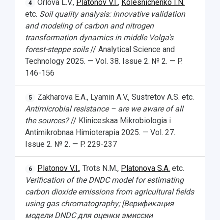
Дополнительное образование
Orlova L.V.,
Platonov V.I.
,
Kolesnichenko I.N.
4
Научные проекты и темы
Газета "Полет"
Ректорат
etc.
Soil quality analysis: innovative validation
Институты и факультеты
Газета "Самарский университет"
and modeling of carbon and nitrogen
Кадровый резерв
Аспирантура и докторантура
transformation dynamics in middle Volga's
Мы в соцсетях
Образовательные программы
forest-steppe soils
// Analytical Science and
Персоналии
Справочные материалы
Мультимедиа
Technology 2025. — Vol. 38. Issue 2. № 2. — P.
Профессорско-преподавательский состав
Сотрудники и преподаватели
Научная инфраструктура
146-156
Расписание занятий
Заслуженные деятели
Подкасты
Научно-исследовательские подразделения
Структура университета
Стипендии
Zakharova E.A., Lyamin A.V., Sustretov A.S. etc.
5
Структурная схема управления научно-
Просветительский проект "Одержимы наукой
Antimicrobial resistance – are we aware of all
Институты и факультеты
исследовательской деятельностью
Тестирование иностранных граждан на
the sources?
// Kliniceskaa Mikrobiologia i
Кафедры
Материальная база
знание русского языка, истории России и
Antimikrobnaa Himioterapia 2025. — Vol. 27.
Научные подразделения
Подразделения научного обслуживания
основ законодательства РФ
Issue 2. № 2. — P. 229-237
Отделы и службы
Организационные документы
Общественные организации
Платные образовательные услуги
Результаты научно-исследовательской
Platonov V.I.
, Trots N.M.,
Platonova S.A.
etc.
6
Институт искусственного интеллекта
Скидки на обучение
деятельности
Verification of the DNDC model for estimating
Инжиниринговый центр
Научно-технические разработки
carbon dioxide emissions from agricultural fields
Подготовительные курсы
Аграрный карбоновый полигон
Конкурсы научных проектов и грантов
using gas chromatography; [Верификация
Архив
Областной конкурс "Молодой учёный"
Библиотека
модели DNDC для оценки эмиссии