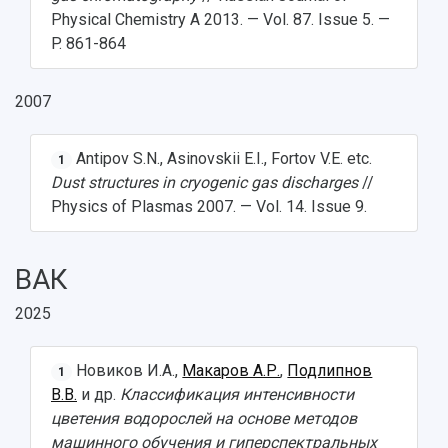
Physical Chemistry A 2013. — Vol. 87. Issue 5. —
P. 861-864
2007
Antipov S.N., Asinovskii E.I., Fortov V.E. etc.
1
Dust structures in cryogenic gas discharges
//
Physics of Plasmas 2007. — Vol. 14. Issue 9.
ВАК
2025
Новиков И.А.,
Макаров А.Р.
,
Подлипнов
1
В.В.
и др.
Классификация интенсивности
цветения водорослей на основе методов
машинного обучения и гиперспектральных