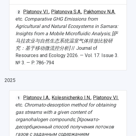
Platonov V.I.
,
Platonova S.A.
,
Pakhomov N.A.
2
etc.
Comparative GHG Emissions from
Agricultural and Natural Ecosystems in Samara:
Insights from a Mobile Microfluidic Analysis; [萨
马拉农业与自然生态系统温室气体排放比较研
究：基于移动微流控分析]
// Journal of
Resources and Ecology 2026. — Vol. 17. Issue 3.
№ 3. — P. 786-794
2025
Platonov I.A.
,
Kolesnichenko I.N.
,
Platonov V.I.
1
etc.
Chromato-desorption method for obtaining
gas streams with a given content of
organohalogen compounds; [Хромато-
десорбционный способ получения потоков
газов с заданным содержанием