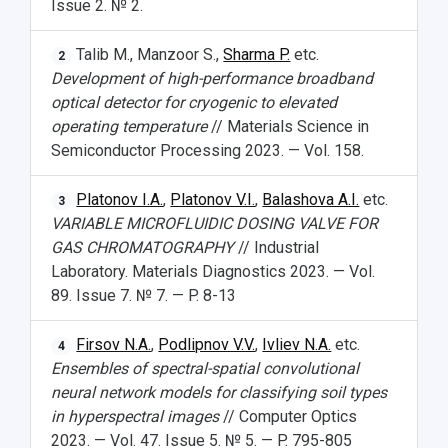
Issue 2. № 2.
Talib M., Manzoor S.,
Sharma P.
etc.
2
Development of high-performance broadband
optical detector for cryogenic to elevated
operating temperature
// Materials Science in
Semiconductor Processing 2023. — Vol. 158.
Platonov I.A.
,
Platonov V.I.
,
Balashova A.I.
etc.
3
VARIABLE MICROFLUIDIC DOSING VALVE FOR
GAS CHROMATOGRAPHY
// Industrial
Laboratory. Materials Diagnostics 2023. — Vol.
89. Issue 7. № 7. — P. 8-13
Firsov N.A.
,
Podlipnov V.V.
,
Ivliev N.A.
etc.
4
Ensembles of spectral-spatial convolutional
neural network models for classifying soil types
in hyperspectral images
// Computer Optics
2023. — Vol. 47. Issue 5. № 5. — P. 795-805