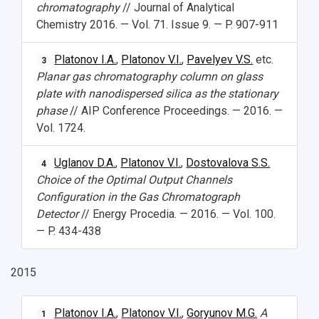
chromatography
// Journal of Analytical
Chemistry 2016. — Vol. 71. Issue 9. — P. 907-911
Platonov I.A.
,
Platonov V.I.
,
Pavelyev V.S.
etc.
3
Planar gas chromatography column on glass
plate with nanodispersed silica as the stationary
phase
// AIP Conference Proceedings. — 2016. —
Vol. 1724.
Uglanov D.A.
,
Platonov V.I.
,
Dostovalova S.S.
4
Choice of the Optimal Output Channels
Configuration in the Gas Chromatograph
Detector
// Energy Procedia. — 2016. — Vol. 100.
— P. 434-438
2015
Platonov I.A.
,
Platonov V.I.
,
Goryunov M.G.
A
1