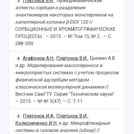
Платонов В.И.
Термодинамические
3
аспекты сорбции и разделения
энантиомеров некоторых монотерпенов на
капиллярной колонке β-DEX 120
//
СОРБЦИОННЫЕ И ХРОМАТОГРАФИЧЕСКИЕ
ПРОЦЕССЫ . — 2015. — № Том 15, № 2 . — С.
288-300
Агафонов А.Н.
,
Платонов В.И.
, Еремин А.В.
4
и др.
Моделирование массопереноса в
микропористых системах с учетом процессов
физической адсорбции методом
классической молекулярной динамики
//
Вестник СамГТУ. Серия "Технические науки".
— 2015. — № № 3(47). — С. 7-11
Платонов И.А.
,
Платонов В.И.
,
5
Колесниченко И.Н.
и др.
Микрофлюидные
системы в газовом анализе (обзор)
//