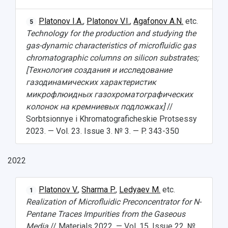
Platonov I.A.
,
Platonov V.I.
,
Agafonov A.N.
etc.
5
Technology for the production and studying the
gas-dynamic characteristics of microfluidic gas
chromatographic columns on silicon substrates;
[Технология создания и исследование
газодинамических характеристик
микрофлюидных газохроматографических
колонок на кремниевых подложках]
//
Sorbtsionnye i Khromatograficheskie Protsessy
2023. — Vol. 23. Issue 3. № 3. — P. 343-350
2022
Platonov V.
,
Sharma P.
,
Ledyaev M.
etc.
1
Realization of Microfluidic Preconcentrator for N-
Pentane Traces Impurities from the Gaseous
Media
// Materials 2022. — Vol. 15. Issue 22. №