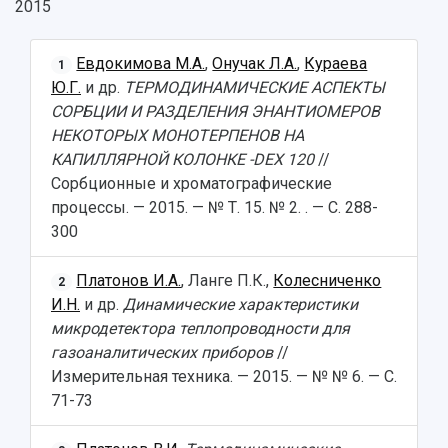
2015
Евдокимова М.А.
,
Онучак Л.А.
,
Кураева
1
Ю.Г.
и др.
ТЕРМОДИНАМИЧЕСКИЕ АСПЕКТЫ
СОРБЦИИ И РАЗДЕЛЕНИЯ ЭНАНТИОМЕРОВ
НЕКОТОРЫХ МОНОТЕРПЕНОВ НА
КАПИЛЛЯРНОЙ КОЛОНКЕ -DEX 120
//
Сорбционные и хроматографические
процессы. — 2015. — № Т. 15. № 2. . — С. 288-
300
Платонов И.А.
, Ланге П.К.,
Колесниченко
2
И.Н.
и др.
Динамические характеристики
микродетектора теплопроводности для
газоаналитических приборов
//
Измерительная техника. — 2015. — № № 6. — С.
71-73