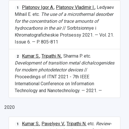
Platonov Igor A.
,
Platonov Vladimir I.
, Ledyaev
1
Mihail E. etc.
The use of a microthermal desorber
for the concentration of trace amounts of
hydrocarbons in the air
// Sorbtsionnye i
Khromatograficheskie Protsessy 2021. — Vol. 21.
Issue 6. — P. 805-811
Kumar S.
,
Tripathi N.
, Sharma P. etc.
2
Development of transition metal dichalcogenides
for modern photodetector devices
//
Proceedings of ITNT 2021 - 7th IEEE
International Conference on Information
Technology and Nanotechnology. — 2021. —
2020
Kumar S.
,
Pavelyev V.
,
Tripathi N.
etc.
Review-
1