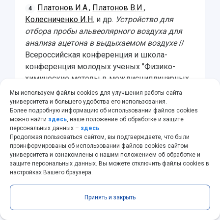
Платонов И.А.
,
Платонов В.И.
,
4
Колесниченко И.Н.
и др.
Устройство для
отбора пробы альвеолярного воздуха для
анализа ацетона в выдыхаемом воздухе
//
Всероссийская конференция и школа-
конференция молодых ученых "Физико-
химические методы в междисциплинарных
экологических исследованиях". — 2023. — С.
Мы используем файлы cookies для улучшения работы сайта
56-57
университета и большего удобства его использования.
Более подробную информацию об использовании файлов cookies
можно найти
здесь
, наше положение об обработке и защите
Платонов И.А.
,
Платонов В.И.
,
5
персональных данных –
здесь
.
Колесниченко И.Н.
и др.
МИКРОФЛЮИДНЫЕ
Продолжая пользоваться сайтом, вы подтверждаете, что были
проинформированы об использовании файлов cookies сайтом
ХРОМАТОГРАФИЧЕСКИЕ СИСТЕМЫ ДЛЯ
университета и ознакомлены с нашим положением об обработке и
АНАЛИЗА ВЫДЫХАЕМОГО ВОЗДУХА
// XXI
защите персональных данных. Вы можете отключить файлы cookies в
Всероссийская молодежная Самарская
настройках Вашего браузера.
конкурс-конференция по оптике, лазерной
физике и физике плазмы, посвященная 300-
Принять и закрыть
летию РАН. — 2023. — С. 84-85