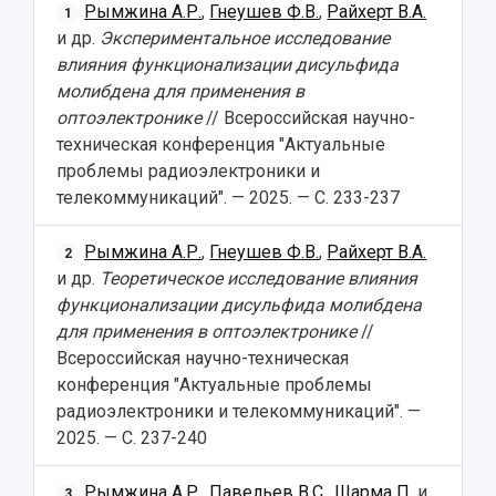
Рымжина А.Р.
,
Гнеушев Ф.В.
,
Райхерт В.А.
1
и др.
Экспериментальное исследование
влияния функционализации дисульфида
молибдена для применения в
оптоэлектронике
// Всероссийская научно-
техническая конференция "Актуальные
проблемы радиоэлектроники и
телекоммуникаций". — 2025. — С. 233-237
Рымжина А.Р.
,
Гнеушев Ф.В.
,
Райхерт В.А.
2
и др.
Теоретическое исследование влияния
функционализации дисульфида молибдена
для применения в оптоэлектронике
//
Всероссийская научно-техническая
конференция "Актуальные проблемы
радиоэлектроники и телекоммуникаций". —
2025. — С. 237-240
Рымжина А.Р.
,
Павельев В.С.
,
Шарма П.
и
3