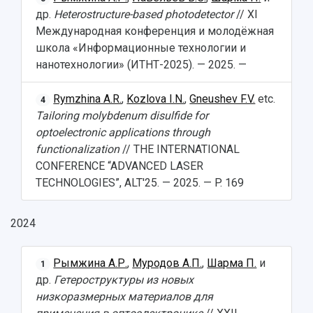
др.
Heterostructure-based photodetector
// XI
Международная конференция и молодёжная
школа «Информационные технологии и
нанотехнологии» (ИТНТ-2025). — 2025. —
Rymzhina A.R.
,
Kozlova I.N.
,
Gneushev F.V.
etc.
4
Tailoring molybdenum disulfide for
optoelectronic applications through
functionalization
// THE INTERNATIONAL
CONFERENCE “ADVANCED LASER
TECHNOLOGIES”, ALT'25. — 2025. — P. 169
2024
Рымжина А.Р.
,
Муродов А.П.
,
Шарма П.
и
1
др.
Гетероструктуры из новых
низкоразмерных материалов для