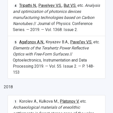
Tripathi N.
,
Pavelyev V.S.
,
But V.S.
etc.
Analysis
4
and optimization of photonics devices
manufacturing technologies based on Carbon
Nanotubes
// Journal of Physics: Conference
Series. — 2019. — Vol. 1368. Issue 2.
Agafonov A.N.
, Knyazev B.A.,
Pavel’ev V.S.
etc.
5
Elements of the Terahertz Power Reflective
Optics with Free-Form Surfaces
//
Optoelectronics, Instrumentation and Data
Processing 2019. — Vol. 55. Issue 2. — P. 148-
153
2018
Korolev A., Kulkova M.,
Platonov V.
etc.
1
Archaeological materials of eneolithic