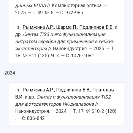
данных БПЛА
// Компьютерная оптика. —
2025. — Т. 49. № 6. — С. 972-985
Рымжина А.Р.
,
Шарма П.
,
Подлипнов В.В.
и
2
др.
Синтез TiS3 и его функционализация
нитратом серебра для применения в гибких
ик-детекторах
// Наноиндустрия. — 2025. — Т.
18. № S11 (135). Ч. 3. — С. 1076-1081
2024
Рымжина А.Р.
,
Подлипнов В.В.
,
Платонов
1
В.И.
и др.
Синтез и функционализация TiS2
для фотодетекторов ИК-диапазона
//
Наноиндустрия. — 2024. — Т. 17. № S10-2 (128)
. — С. 836-842