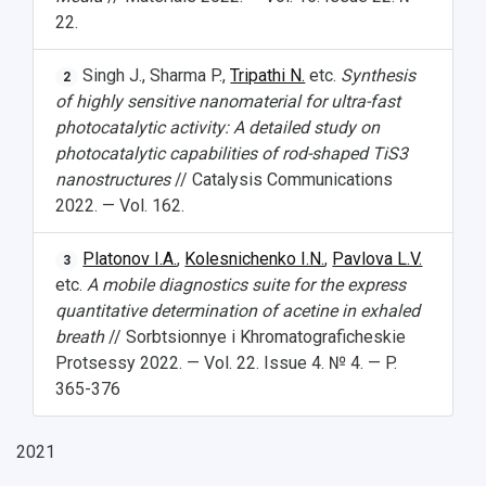
22.
Singh J., Sharma P.,
Tripathi N.
etc.
Synthesis
2
of highly sensitive nanomaterial for ultra-fast
photocatalytic activity: A detailed study on
photocatalytic capabilities of rod-shaped TiS
3
nanostructures
// Catalysis Communications
2022. — Vol. 162.
Platonov I.A.
,
Kolesnichenko I.N.
,
Pavlova L.V.
3
etc.
A mobile diagnostics suite for the express
quantitative determination of acetine in exhaled
breath
// Sorbtsionnye i Khromatograficheskie
Protsessy 2022. — Vol. 22. Issue 4. № 4. — P.
365-376
2021