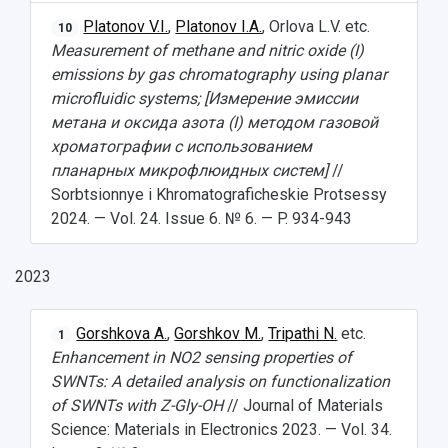
Platonov V.I.
,
Platonov I.A.
, Orlova L.V. etc.
10
Measurement of methane and nitric oxide (I)
emissions by gas chromatography using planar
microfluidic systems; [Измерение эмиссии
метана и оксида азота (I) методом газовой
хроматографии с использованием
планарных микрофлюидных систем]
//
Sorbtsionnye i Khromatograficheskie Protsessy
2024. — Vol. 24. Issue 6. № 6. — P. 934-943
2023
Gorshkova A.
,
Gorshkov M.
,
Tripathi N.
etc.
1
Enhancement in NO2 sensing properties of
SWNTs: A detailed analysis on functionalization
of SWNTs with Z-Gly-OH
// Journal of Materials
Science: Materials in Electronics 2023. — Vol. 34.