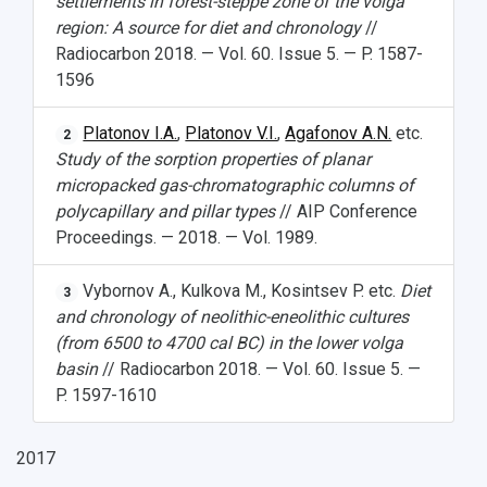
settlements in forest-steppe zone of the volga
region: A source for diet and chronology
//
Radiocarbon 2018. — Vol. 60. Issue 5. — P. 1587-
1596
Platonov I.A.
,
Platonov V.I.
,
Agafonov A.N.
etc.
2
Study of the sorption properties of planar
micropacked gas-chromatographic columns of
polycapillary and pillar types
// AIP Conference
Proceedings. — 2018. — Vol. 1989.
Vybornov A., Kulkova M., Kosintsev P. etc.
Diet
3
and chronology of neolithic-eneolithic cultures
(from 6500 to 4700 cal BC) in the lower volga
basin
// Radiocarbon 2018. — Vol. 60. Issue 5. —
P. 1597-1610
2017