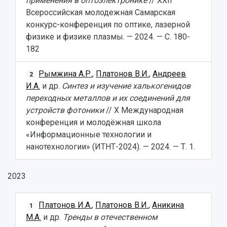
применения в оптоэлектронике
// XXII
Всероссийская молодежная Самарская
конкурс-конференция по оптике, лазерной
физике и физике плазмы. — 2024. — С. 180-
182
Рымжина А.Р.
,
Платонов В.И.
,
Андреев
2
И.А.
и др.
Синтез и изучение халькогенидов
переходных металлов и их соединений для
устройств фотоники
// X Международная
конференция и молодёжная школа
«Информационные технологии и
нанотехнологии» (ИТНТ-2024). — 2024. — Т. 1.
2023
Платонов И.А.
,
Платонов В.И.
,
Аникина
1
М.А.
и др.
Тренды в отечественном