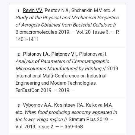
Revin V.V.
, Pestov N.A., Shchankin M.V. etc.
A
1
Study of the Physical and Mechanical Properties
of Aerogels Obtained from Bacterial Cellulose
//
Biomacromolecules 2019. — Vol. 20. Issue 3. — P.
1401-1411
Platonov I.A.
,
Platonov V.I.
, Platonovval I.
2
Analysis of Parameters of Chromatographic
Microcolumns Manufactured by Printing
// 2019
International Multi-Conference on Industrial
Engineering and Modern Technologies,
FarEastCon 2019. — 2019. —
Vybornov A.A., Kosintsev P.A., Kulkova M.A.
3
etc.
When food producing economy appeared in
the lower Volga region
// Stratum Plus 2019. —
Vol. 2019. Issue 2. — P. 359-368