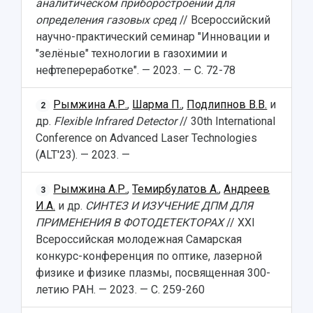
аналитическом приборостроении для
определения газовых сред
// Всероссийский
научно-практический семинар "Инновации и
"зелёные" технологии в газохимии и
нефтепереработке". — 2023. — С. 72-78
Рымжина А.Р.
,
Шарма П.
,
Подлипнов В.В.
и
2
др.
Flexible Infrared Detector
// 30th International
Conference on Advanced Laser Technologies
(ALT'23). — 2023. —
Рымжина А.Р.
,
Темирбулатов А.
,
Андреев
3
И.А.
и др.
СИНТЕЗ И ИЗУЧЕНИЕ ДПМ ДЛЯ
ПРИМЕНЕНИЯ В ФОТОДЕТЕКТОРАХ
// XXI
Всероссийская молодежная Самарская
конкурс-конференция по оптике, лазерной
физике и физике плазмы, посвященная 300-
летию РАН. — 2023. — С. 259-260