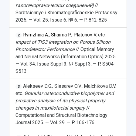
галогенорганических соединений]
//
Sorbtsionnye i Khromatograficheskie Protsessy
2025. — Vol. 25. Issue 6. № 6. — P. 812-825
Rymzhina A.
,
Sharma P.
,
Platonov V.
etc.
2
Impact of TiS3 Integration on Porous Silicon
Photodetector Performance
// Optical Memory
and Neural Networks (Information Optics) 2025.
— Vol. 34. Issue Suppl 3. № Suppl 3. — P. S504-
НАЗАД
S513
Об университете
Новости
Образование
Научно-исследовательская деятельность
История
Главные новости
Почему я выбираю Самарский университет?
Основные научные направления
Alekseev D.G., Slesarev O.V., Malchikova D.V.
3
Ключевые факты
Бортжурнал
Абитуриенту
Научные школы и ведущие научные коллектив
etc.
Granular osteoconductive biopolymer and
Рейтинги
Объявления
Бакалавриат и специалитет
Диссертационные советы
predictive analysis of its physical property
События
Магистратура
Подготовка научных кадров
changes in maxillofacial surgery
//
Руководство
Аспирантура
Конкурс на замещение должностей научных
Computational and Structural Biotechnology
СМИ об университете
Наблюдательный совет
Формы обучения
работников
Journal 2025. — Vol. 29. — P. 166-176
Попечительский совет
Учебные планы
Научно-технический совет
Пресс-центр
Ученый совет