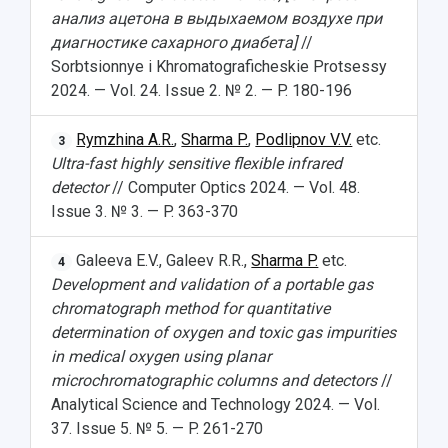
анализ ацетона в выдыхаемом воздухе при
диагностике сахарного диабета]
//
Sorbtsionnye i Khromatograficheskie Protsessy
2024. — Vol. 24. Issue 2. № 2. — P. 180-196
Rymzhina A.R.
,
Sharma P.
,
Podlipnov V.V.
etc.
3
Ultra-fast highly sensitive flexible infrared
detector
// Computer Optics 2024. — Vol. 48.
Issue 3. № 3. — P. 363-370
Galeeva E.V., Galeev R.R.,
Sharma P.
etc.
4
Development and validation of a portable gas
chromatograph method for quantitative
determination of oxygen and toxic gas impurities
in medical oxygen using planar
microchromatographic columns and detectors
//
Analytical Science and Technology 2024. — Vol.
37. Issue 5. № 5. — P. 261-270