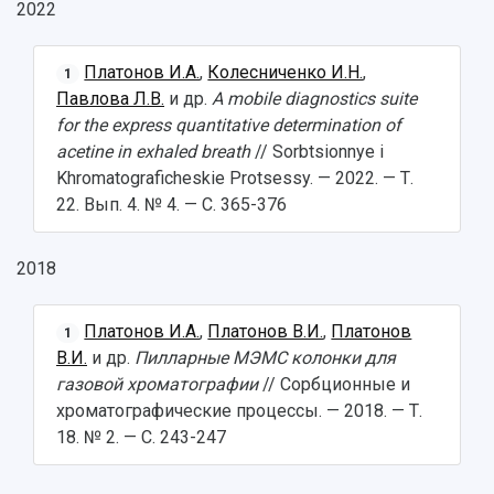
2022
Платонов И.А.
,
Колесниченко И.Н.
,
1
Павлова Л.В.
и др.
A mobile diagnostics suite
for the express quantitative determination of
acetine in exhaled breath
// Sorbtsionnye i
Khromatograficheskie Protsessy. — 2022. — Т.
22. Вып. 4. № 4. — С. 365-376
2018
Платонов И.А.
,
Платонов В.И.
,
Платонов
1
В.И.
и др.
Пилларные МЭМС колонки для
газовой хроматографии
// Сорбционные и
хроматографические процессы. — 2018. — Т.
18. № 2. — С. 243-247