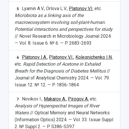
Lyamin A.V., Orlova L.V.,
Platonov V.I.
etc.
5
Microbiota as a linking axis of the
macroecosystem involving soil-plant-human.
Potential interactions and perspectives for study
// Novel Research in Microbiology Journal 2024.
— Vol. 8. Issue 6. № 6. — P. 2683-2693
Platonov I.A.
,
Platonov V.I.
,
Kolesnichenko I.N.
6
etc.
Rapid Detection of Acetone in Exhaled
Breath for the Diagnosis of Diabetes Mellitus
//
Journal of Analytical Chemistry 2024. — Vol. 79.
Issue 12. № 12. — P. 1856-1864
Novikov I.,
Makarov A.
,
Pirogov A.
etc.
7
Analysis of Hyperspectral Images of River
Waters
// Optical Memory and Neural Networks
(Information Optics) 2024. — Vol. 33. Issue Suppl
2. № Suppl 2. — P. S386-S397