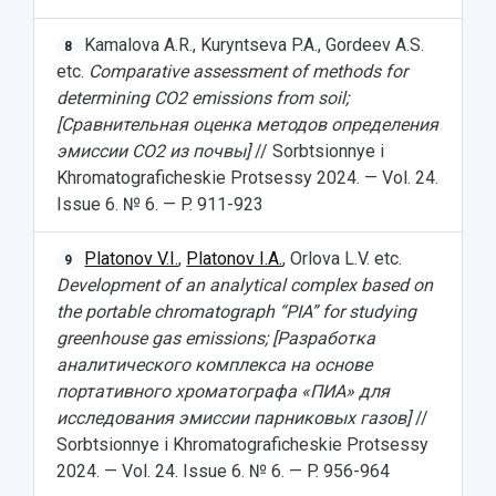
Kamalova A.R., Kuryntseva P.A., Gordeev A.S.
8
etc.
Comparative assessment of methods for
determining CO2 emissions from soil;
[Сравнительная оценка методов определения
эмиссии СО2 из почвы]
// Sorbtsionnye i
Khromatograficheskie Protsessy 2024. — Vol. 24.
Issue 6. № 6. — P. 911-923
Platonov V.I.
,
Platonov I.A.
, Orlova L.V. etc.
9
Development of an analytical complex based on
the portable chromatograph “PIA” for studying
greenhouse gas emissions; [Разработка
аналитического комплекса на основе
портативного хроматографа «ПИА» для
исследования эмиссии парниковых газов]
//
Sorbtsionnye i Khromatograficheskie Protsessy
2024. — Vol. 24. Issue 6. № 6. — P. 956-964