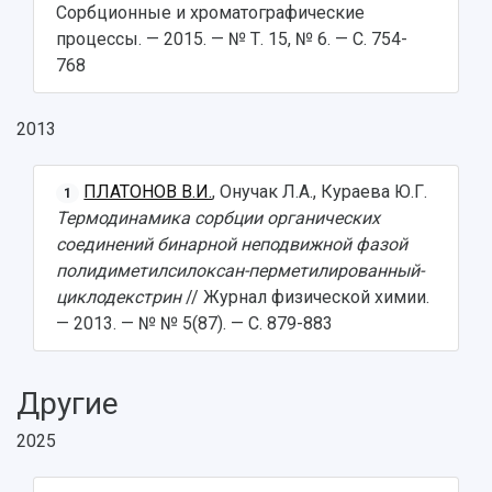
Сорбционные и хроматографические
процессы. — 2015. — № Т. 15, № 6. — С. 754-
768
2013
ПЛАТОНОВ В.И.
, Онучак Л.А., Кураева Ю.Г.
1
Термодинамика сорбции органических
соединений бинарной неподвижной фазой
полидиметилсилоксан-перметилированный-
циклодекстрин
// Журнал физической химии.
— 2013. — № № 5(87). — С. 879-883
Другие
2025