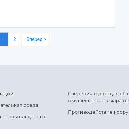
1
2
Вперёд >
зации
Сведения о доходах, об 
имущественного характе
ательная среда
Противодействие корр
рсональных данных