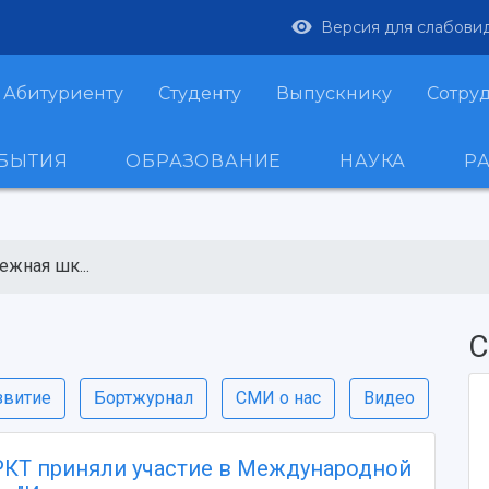
Версия для слабови
Абитуриенту
Студенту
Выпускнику
Сотру
ОБЫТИЯ
ОБРАЗОВАНИЕ
НАУКА
Р
ежная шк...
С
звитие
Бортжурнал
СМИ о нас
Видео
КТ приняли участие в Международной