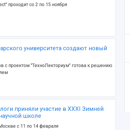
ect" проходит со 2 по 15 ноября
арского университета создают новый
в с проектом "ТехноЛекториум" готова к решению
лем
логи приняли участие в XXXI Зимней
научной школе
оскве с 11 по 14 февраля