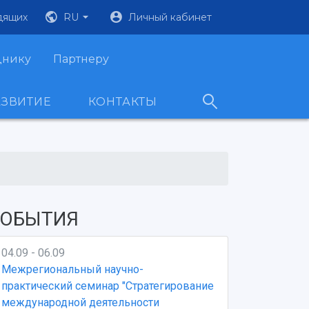
дящих
RU
Личный кабинет
днику
Партнеру
АЗВИТИЕ
КОНТАКТЫ
ОБЫТИЯ
04.09 - 06.09
Межрегиональный научно-
практический семинар "Стратегирование
международной деятельности