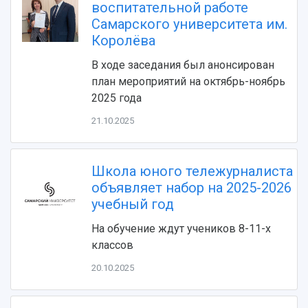
воспитательной работе
Видеолекции
деятельности
Устойчивое развитие
Самарского университета им.
Журналы Самарского университета
Противодействие COVID-19
Королёва
Научные конференции
Кампус
Патенты
В ходе заседания был анонсирован
3D-тур по университету
Публикации и издания
план мероприятий на октябрь-ноябрь
Музеи
Отчеты о проведенных конференциях
2025 года
Учебный аэродром
Центр истории авиационных двигателей
21.10.2025
Ботанический сад
Умный дом бабочек
Школа юного тележурналиста
Международный межвузовский кампус
объявляет набор на 2025-2026
Сведения об образовательной организации
учебный год
Официальные документы
На обучение ждут учеников 8-11-х
классов
20.10.2025