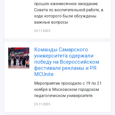
прошло ежемесячное заседание
Совета по воспитательной работе, в
ходе которого были обсуждены
важные вопросы
25.11.2025
Команды Самарского
НАЗАД
университета одержали
Об университете
Новости
Образование
Научно-исследовательская деятельность
победу на Всероссийском
История
Главные новости
Почему я выбираю Самарский университет?
Основные научные направления
фестивале рекламы и PR
Ключевые факты
Бортжурнал
Абитуриенту
Научные школы и ведущие научные коллектив
MCUnite
Рейтинги
Объявления
Бакалавриат и специалитет
Диссертационные советы
Мероприятие проходило с 19 по 21
События
Магистратура
Подготовка научных кадров
Руководство
ноября в Московском городском
Аспирантура
Конкурс на замещение должностей научных
СМИ об университете
педагогическом университете
Наблюдательный совет
Формы обучения
работников
Попечительский совет
Учебные планы
Научно-технический совет
25.11.2025
Пресс-центр
Ученый совет
Дополнительное образование
Научные проекты и темы
Газета "Полет"