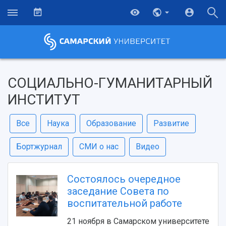
СОЦИАЛЬНО-ГУМАНИТАРНЫЙ
ИНСТИТУТ
Все
Наука
Образование
Развитие
Бортжурнал
СМИ о нас
Видео
Состоялось очередное
заседание Совета по
воспитательной работе
21 ноября в Самарском университете