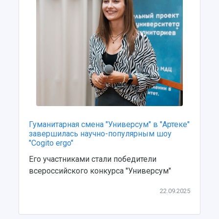
Учебный аэродром
Центр истории авиационных двигателей
Ботанический сад
Умный дом бабочек
Международный межвузовский кампус
Сведения об образовательной организации
Официальные документы
Гуманитарная смена "Универсум" в "Артеке"
завершилась научно-популярным шоу
"Cogito ergo"
Его участниками стали победители
всероссийского конкурса "Универсум"
22.09.2025