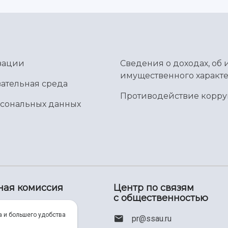
зации
Сведения о доходах, об 
имущественного характе
ательная среда
Противодействие корр
рсональных данных
ная комиссия
Центр по связям
с общественностью
00) 550-34-35
а и большего удобства
pr@ssau.ru