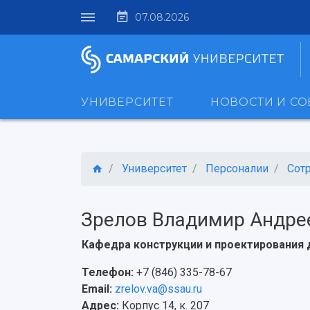
07.08.2026
УНИВЕРСИТЕТ
НОВОСТИ И С
Университет
Персоналии
Сот
Зрелов Владимир Андре
Кафедра конструкции и проектирования 
Телефон:
+7 (846) 335-78-67
Email:
zrelov.va@ssau.ru
Адрес:
Корпус 14, к. 207