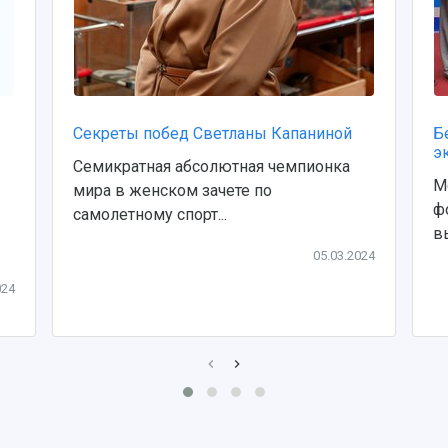
Секреты побед Светланы Капаниной
Б
э
Семикратная абсолютная чемпионка
М
мира в женском зачете по
ф
самолетному спорт...
в
05.03.2024
024