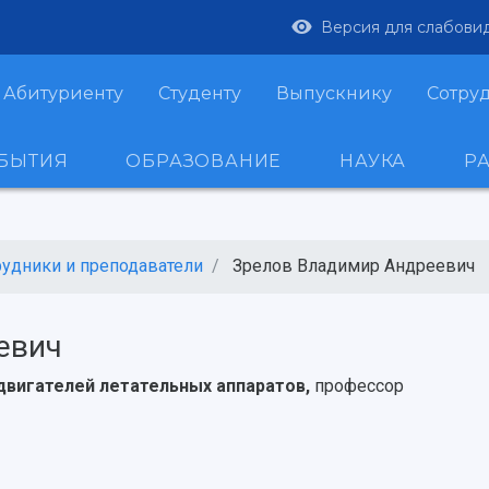
Версия для слабови
Абитуриенту
Студенту
Выпускнику
Сотру
ОБЫТИЯ
ОБРАЗОВАНИЕ
НАУКА
Р
рудники и преподаватели
Зрелов Владимир Андреевич
евич
двигателей летательных аппаратов,
профессор