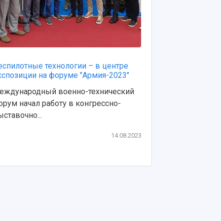
еспилотные технологии – в центре
"Три кита" п
кспозиции на форуме "Армия-2023"
Зрелова
еждународный военно-технический
У каждого из 
орум начал работу в конгрессно-
которой все 
ыставочно...
14.08.2023