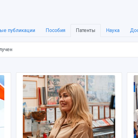
ые публикации
Пособия
Патенты
Наука
До
олучен