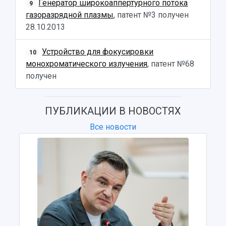
Генератор широкоаппертурного потока
9
Музеи
Отчеты о проведенных конференциях
газоразрядной плазмы
, патент №3 получен
Учебный аэродром
28.10.2013
Центр истории авиационных двигателей
Ботанический сад
Устройство для фокусировки
10
Умный дом бабочек
монохроматического излучения
, патент №68
Международный межвузовский кампус
получен
Сведения об образовательной организации
Официальные документы
ПУБЛИКАЦИИ В НОВОСТЯХ
Все новости