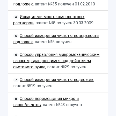
Научная инфраструктура
подложек
, патент №35 получен
01.02.2010
Расписание занятий
Заслуженные деятели
Подкасты
Научно-исследовательские подразделения
Структура университета
Стипендии
Испаритель многокомпонентных
Структурная схема управления научно-
4
Просветительский проект "Одержимы наукой
растворов
, патент №8 получен
30.03.2009
Институты и факультеты
исследовательской деятельностью
Тестирование иностранных граждан на
Кафедры
Материальная база
знание русского языка, истории России и
Способ измерения чистоты поверхности
Научные подразделения
Подразделения научного обслуживания
5
основ законодательства РФ
подложек
, патент №5 получен
Отделы и службы
Организационные документы
Общественные организации
Платные образовательные услуги
Результаты научно-исследовательской
Способ управления микромеханическим
Институт искусственного интеллекта
6
Скидки на обучение
деятельности
насосом, вращающимся под действием
Инжиниринговый центр
Научно-технические разработки
Подготовительные курсы
светового пучка
, патент №29 получен
Аграрный карбоновый полигон
Конкурсы научных проектов и грантов
Архив
Областной конкурс "Молодой учёный"
Библиотека
Способ измерения чистоты подложек
,
7
Фирменный стиль
Отчеты о научно-исследовательской
патент №19 получен
Видеолекции
деятельности
Устойчивое развитие
Журналы Самарского университета
Способ перемещения микро и
8
Противодействие COVID-19
Научные конференции
нанообъектов
, патент №43 получен
Кампус
Патенты
3D-тур по университету
Публикации и издания