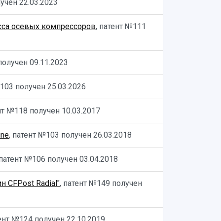
лучен
22.03.2023
есса осевых компрессоров
, патент №111
 получен
09.11.2023
№103 получен
25.03.2026
ент №118 получен
10.03.2017
ine
, патент №103 получен
26.03.2018
 патент №106 получен
03.04.2018
 CFPost Radial"
, патент №149 получен
тент №124 получен
22.10.2019