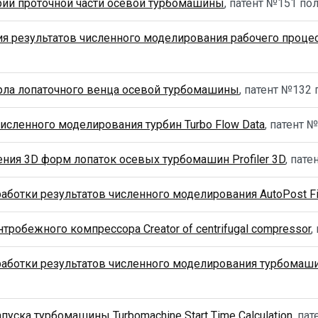
ии проточной части осевой турбомашины
, патент №151 по
ия результатов численного моделирования рабочего проц
рла лопаточного венца осевой турбомашины
, патент №132
сленного моделирования турбин Turbo Flow Data
, патент 
ния 3D форм лопаток осевых турбомашин Profiler 3D
, пат
ботки результатов численного моделирования AutoPost F
робежного компрессора Creator of centrifugal compressor
,
ботки результатов численного моделирования турбомашин
ска турбомашины Turbomachine Start Time Calculation
, па