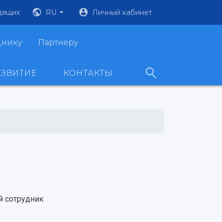
дящих
RU
Личный кабинет
днику
Партнеру
АЗВИТИЕ
КОНТАКТЫ
й сотрудник