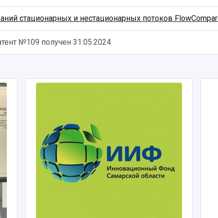
аний стационарных и нестационарных потоков FlowCompar
патент №109 получен
31.05.2024