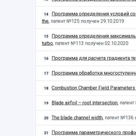
Программа определения условий сов
14
the
, патент №125 получен
29.10.2019
Программа определения максимально
15
turbo
, патент №113 получен
02.10.2020
Программа для расчета градиента т
16
Программа обработки многоступен
17
Combustion Chamber Field Parameters 
18
Blade airfoil – root intersection
, патен
19
The blade channel width
, патент №136
20
Программа параметрического профили
21