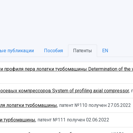
ые публикации
Пособия
Патенты
EN
рофиля пера лопатки турбомашины Determination of the wavi
евых компрессоров System of profiling axial compressor
,
иля лопатки турбомашины
, патент №110 получен
27.05.2022
ки турбомашины
, патент №111 получен
02.06.2022