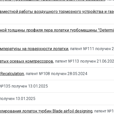
местной работы воздушного тормозного устройства и газот
й толщины профиля пера лопатки турбомашины "Determinati
емпературы на поверхности лопатки
, патент №111 получен
2
чатых осевых компрессоров
, патент №113 получен
21.06.20
Recalculation
, патент №108 получен
28.05.2024
т №135 получен
13.01.2025
 получен
13.01.2025
рования лопаток турбин Blade airfoil designing
, патент №