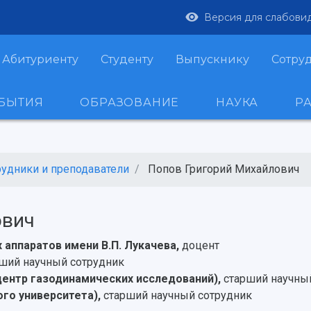
Версия для слабови
Абитуриенту
Студенту
Выпускнику
Сотру
ОБЫТИЯ
ОБРАЗОВАНИЕ
НАУКА
Р
рудники и преподаватели
Попов Григорий Михайлович
ович
 аппаратов имени В.П. Лукачева,
доцент
ший научный сотрудник
центр газодинамических исследований),
старший научны
го университета),
старший научный сотрудник