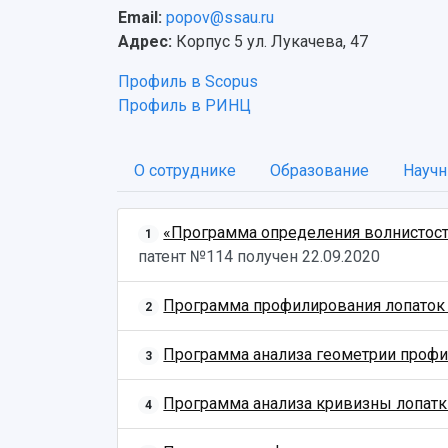
Email:
popov@ssau.ru
Адрес:
Корпус 5 ул. Лукачева, 47
Профиль в Scopus
Профиль в РИНЦ
О сотруднике
Образование
Научн
«Программа определения волнистости п
1
патент №114 получен
22.09.2020
Программа профилирования лопаток ос
2
Программа анализа геометрии проф
3
Программа анализа кривизны лопат
4