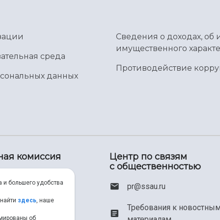
зации
Сведения о доходах, об 
имущественного характе
ательная среда
Противодействие корр
рсональных данных
ная комиссия
Центр по связям
с общественностью
00) 550-34-35
а и большего удобства
pr@ssau.ru
46) 267-48-67
 найти
здесь
, наше
Требования к новостны
рмированы об
материалам